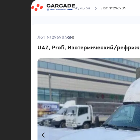
Аукцион
Лот №296904
Лот №296904
0
UAZ, Profi, Изотермический/рефриж