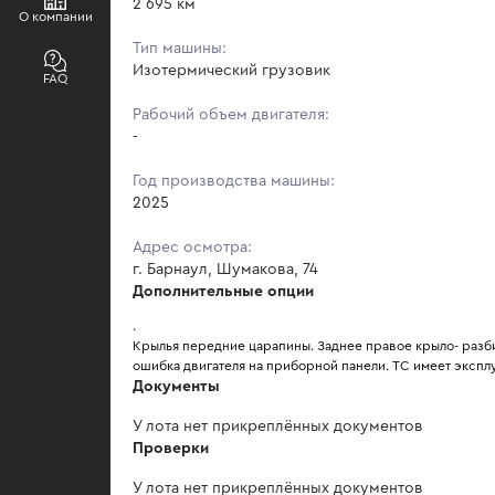
2 695 км
О компании
Тип машины:
Изотермический грузовик
FAQ
Рабочий объем двигателя:
-
Год производства машины:
2025
Адрес осмотра:
г. Барнаул, Шумакова, 74
Дополнительные опции
.
Крылья передние царапины. Заднее правое крыло- разбит
ошибка двигателя на приборной панели. ТС имеет экспл
Документы
У лота нет прикреплённых документов
Проверки
У лота нет прикреплённых документов