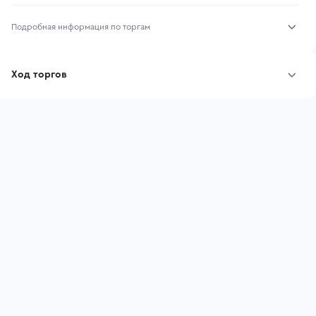
Подробная информация по торгам
Начало торгов:
07.08.2026, 08:40 МСК
Ход торгов
Конец торгов:
14.08.2026, 08:40 МСК
Участник
Дата, МСК
Ставка
Тип аукциона:
Открытые торги
Начальная цена:
1 555 200 ₽
Шаг торгов:
15 552 ₽
Ставок не найдено
Пользователь не принимал участие
Кол-во ставок:
-
в аукционах
Регион:
Алтайский Край