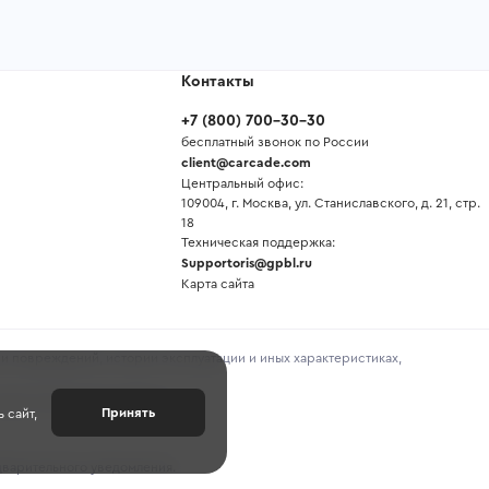
Контакты
+7
(
800
)
700-30-30
бесплатный звонок по России
client@carcade.com
Центральный офис:
109004, г. Москва, ул. Станиславского, д. 21, стр.
18
Техническая поддержка:
Supportoris@gpbl.ru
Карта сайта
и повреждений, истории эксплуатации и иных характеристиках,
предоставленной продавцом.
Принять
 сайт,
дварительного уведомления.