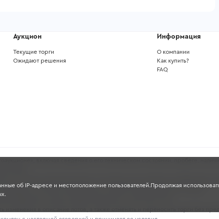
Аукцион
Информация
Текущие торги
О компании
Ожидают решения
Как купить?
FAQ
аукционе», включая сведения о его техническом состоянии, пробеге, наличи
ных целях.
ность и полноту указанных данных, поскольку они основаны на информации, 
анные об IP-адресе и местоположение пользователей.Продолжая использовать
проверять состояние транспортного средства перед участием в торгах.
х.
чной офертой в смысле, предусмотренном ст. 435-437 ГК РФ.
 изменения в описание лотов, а также отменять и переносить торги без пре