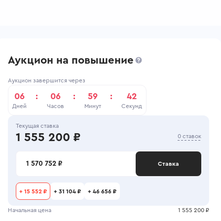
Аукцион на повышение
Аукцион завершится через
06
:
06
:
59
:
42
Дней
Часов
Минут
Секунд
Текущая ставка
1 555 200 ₽
0 ставок
1 570 752 ₽
Ставка
+
15 552 ₽
+
31 104 ₽
+
46 656 ₽
Начальная цена
1 555 200 ₽