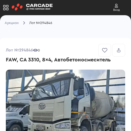
Вход
Аукцион
Лот №294846
Лот №294846
0
FAW, CA 3310, 8x4, Автобетоносмеситель