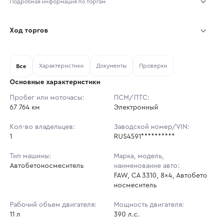
Подробная информация по торгам
Начало торгов:
05.08.2026, 04:22 МСК
Ход торгов
Конец торгов:
12.08.2026, 01:22 МСК
Участник
Дата, МСК
Ставка
Характеристики
Документы
Проверки
Тип аукциона:
Все
Открытые торги
Основные характеристики
Начальная цена:
5 642 000 ₽
Пробег или моточасы:
ПСМ/ПТС:
67 764 км
Ставок не найдено
Электронный
Шаг торгов:
56 420 ₽
Пользователь не принимал участие
в аукционах
Кол-во владельцев:
Заводской номер/VIN:
Кол-во ставок:
-
1
RUS4591**********
Регион:
Нижегородская Область
Тип машины:
Марка, модель,
Автобетоносмеситель
наименование авто:
FAW, CA 3310, 8x4, Автобето
носмеситель
Рабочий объем двигателя:
Мощность двигателя:
11 л
390 л.с.