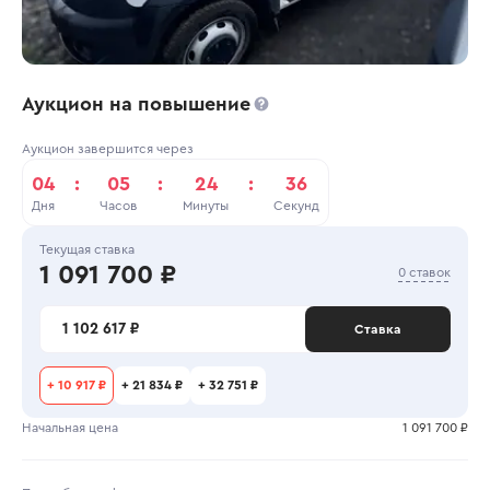
Аукцион на повышение
Аукцион завершится через
04
:
05
:
24
:
35
Дня
Часов
Минуты
Секунд
Текущая ставка
1 091 700 ₽
0 ставок
1 102 617 ₽
Ставка
+
10 917 ₽
+
21 834 ₽
+
32 751 ₽
Начальная цена
1 091 700 ₽