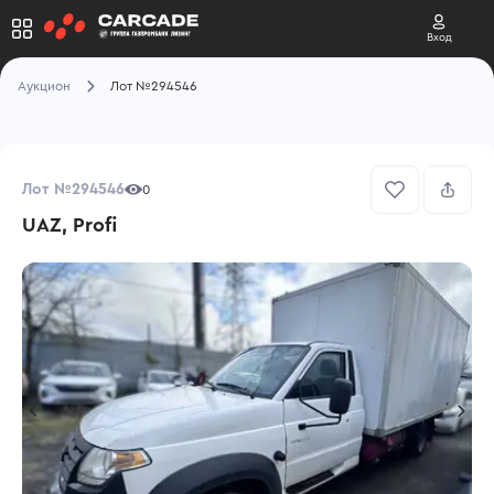
Вход
Аукцион
Лот №294546
Лот №294546
0
UAZ, Profi