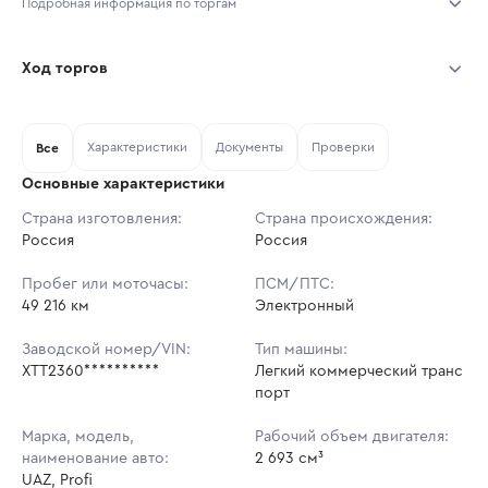
Подробная информация по торгам
Начало торгов:
04.08.2026, 12:16 МСК
Ход торгов
Конец торгов:
11.08.2026, 12:16 МСК
Участник
Дата, МСК
Ставка
Характеристики
Документы
Проверки
Тип аукциона:
Все
Открытые торги
Основные характеристики
Начальная цена:
1 091 700 ₽
Страна изготовления:
Страна происхождения:
Россия
Ставок не найдено
Россия
Шаг торгов:
10 917 ₽
Пользователь не принимал участие
в аукционах
Пробег или моточасы:
ПСМ/ПТС:
Кол-во ставок:
-
49 216 км
Электронный
Регион:
Тульская Область
Заводской номер/VIN:
Тип машины:
XTT2360**********
Легкий коммерческий транс
порт
Марка, модель,
Рабочий объем двигателя:
наименование авто:
2 693 см³
UAZ, Profi