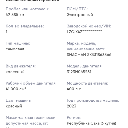
Начальная цена:
3 803 800 ₽
Пробег или моточасы:
ПСМ/ПТС:
42 585 км
Ставок не найдено
Электронный
Шаг торгов:
38 038 ₽
Пользователь не принимал участие
в аукционах
Кол-во владельцев:
Заводской номер/VIN:
Кол-во ставок:
-
1
LZGJX4Z**********
Регион:
Республика Саха (Якутия)
Тип машины:
Марка, модель,
самосвал
наименование авто:
SHACMAN SX331863366
Вид движителя:
Модель двигателя:
колесный
3123H065281
Рабочий объем двигателя:
Мощность двигателя:
41 000 см³
400 л.с.
Цвет машины:
Год производства машины:
красный
2023
Максимальная технически
Регион:
допустимая масса, кг:
Республика Саха (Якутия)