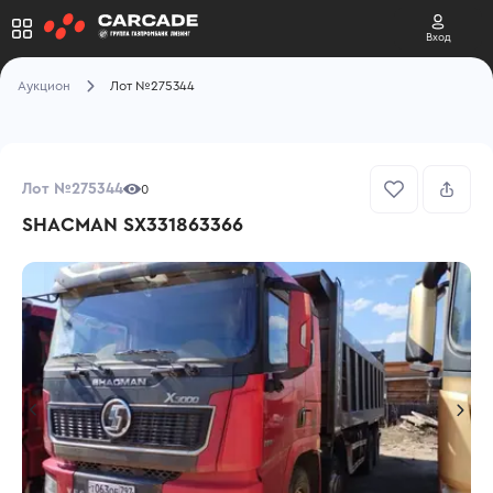
Вход
Аукцион
Лот №275344
Лот №275344
0
SHACMAN SX331863366