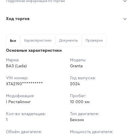
Подробная информация по торгам
Начало торгов:
07.08.2026, 10:42 МСК
Ход торгов
Конец торгов:
14.08.2026, 10:42 МСК
Участник
Дата, МСК
Ставка
Характеристики
Документы
Проверки
Тип аукциона:
Все
Открытые торги
Основные характеристики
Начальная цена:
387 000 ₽
Марка:
Модель:
ВАЗ (Lada)
Ставок не найдено
Granta
Шаг торгов:
5 000 ₽
Пользователь не принимал участие
в аукционах
VIN номер:
Год выпуска:
Кол-во ставок:
-
XTA2190**********
2024
Регион:
Ростовская Область
Модификация:
Пробег:
I Рестайлинг
10 000 км
Кол-во владельцев:
Тип двигателя:
1
Бензин
Объём двигателя:
Мощность двигателя: