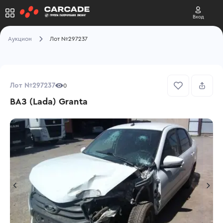
Вход
Аукцион
Лот №297237
Лот №297237
0
ВАЗ (Lada) Granta