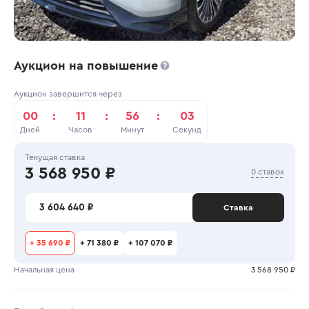
Аукцион на повышение
Аукцион завершится через
00
:
11
:
56
:
03
Дней
Часов
Минут
Секунд
Текущая ставка
3 568 950 ₽
0 ставок
3 604 640 ₽
Ставка
+
35 690 ₽
+
71 380 ₽
+
107 070 ₽
Начальная цена
3 568 950 ₽