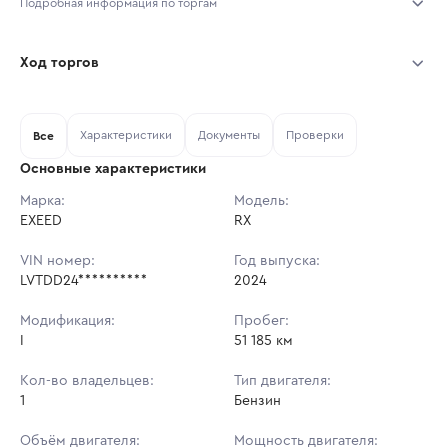
Подробная информация по торгам
Начало торгов:
31.07.2026, 10:20 МСК
Ход торгов
Конец торгов:
07.08.2026, 10:20 МСК
Участник
Дата, МСК
Ставка
Характеристики
Документы
Проверки
Тип аукциона:
Все
Открытые торги
Основные характеристики
Начальная цена:
3 568 950 ₽
Марка:
Модель:
EXEED
Ставок не найдено
RX
Шаг торгов:
35 690 ₽
Пользователь не принимал участие
в аукционах
VIN номер:
Год выпуска:
Кол-во ставок:
-
LVTDD24**********
2024
Регион:
Краснодарский Край
Модификация:
Пробег:
I
51 185 км
Кол-во владельцев:
Тип двигателя:
1
Бензин
Объём двигателя:
Мощность двигателя: