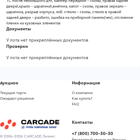
ТС после небольшого дтп, бампер передний - сколы, правая задняя 
дверь\крыло - царапина\вмятина, капот - сколы, правое зеркало - 
царапина, разрыв корпуса, лоб. стекло - сколы, стекло в правой 
задней двери - разбито, ошибка на приборной панели(чек), отслоение 
пленки на кузовных элементах
Документы
У лота нет прикреплённых документов
Проверки
У лота нет прикреплённых документов
Аукцион
Информация
Текущие торги
О компании
Ожидают решения
Как купить?
FAQ
Контакты
+7
(
800
)
700-30-30
© 2006-2026 CARCADE Лизинг.
бесплатный звонок по России