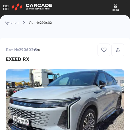
Вход
Аукцион
Лот №290602
Лот №290602
0
EXEED RX