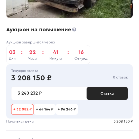
Аукцион на повышение
Аукцион завершится через
03
:
22
:
41
:
15
Дня
Часа
Минута
Секунд
Текущая ставка
3 208 150 ₽
0 ставок
3 240 232 ₽
Ставка
+
32 082 ₽
+
64 164 ₽
+
96 246 ₽
Начальная цена
3 208 150 ₽