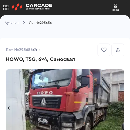
Вход
Аукцион
Лот №295656
Лот №295656
0
HOWO, T5G, 6x4, Самосвал