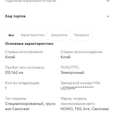
Подробная информация по торгам
Начало торгов:
05.08.2026, 17:00 МСК
Ход торгов
Конец торгов:
12.08.2026, 17:00 МСК
Участник
Дата, МСК
Ставка
Характеристики
Документы
Проверки
Тип аукциона:
Все
Открытые торги
Основные характеристики
Начальная цена:
3 208 150 ₽
Страна изготовления:
Страна происхождения:
Китай
Ставок не найдено
Китай
Шаг торгов:
32 082 ₽
Пользователь не принимал участие
в аукционах
Пробег или моточасы:
ПСМ/ПТС:
Кол-во ставок:
-
213 542 км
Электронный
Регион:
Московская Область
Кол-во владельцев:
Заводской номер/VIN:
1
LZZ1DMV**********
Тип машины:
Марка, модель,
Специализированный, грузо
наименование авто:
вик Самосвал
HOWO, T5G, 6x4, Самосвал