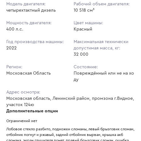
Модель двигателя:
Рабочий объем двигателя:
четырехтактный дизель
10 518 см³
Мощность двигателя:
Цвет машины:
400 л.с.
Красный
Год производства машины:
Максимальная технически
2022
допустимая масса, кг:
32 000
Регион:
Состояние:
Московская Область
Повреждённый или не на хо
ду
Адрес осмотра:
Московская область, Ленинский район, промзона г.Видное,
участок 124ю
Дополнительные опции
Ограничений нет
Лобовое стекло разбито, подножки сломаны, левый брызговик сломан, 
отбойник погнут и ржавый, задний отбойник вырван, крышка акб 
сломана, экран глушителя помят, правый брызговик сломан, ошибка 