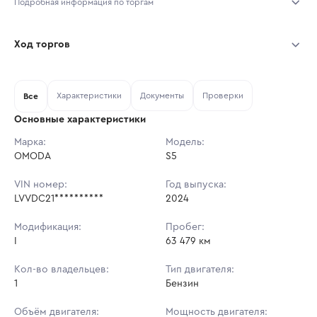
Подробная информация по торгам
Начало торгов:
31.07.2026, 10:20 МСК
Ход торгов
Конец торгов:
07.08.2026, 10:20 МСК
Участник
Дата, МСК
Ставка
Характеристики
Документы
Проверки
Тип аукциона:
Все
Открытые торги
Основные характеристики
Начальная цена:
1 169 000 ₽
Марка:
Модель:
OMODA
Ставок не найдено
S5
Шаг торгов:
11 690 ₽
Пользователь не принимал участие
в аукционах
VIN номер:
Год выпуска:
Кол-во ставок:
-
LVVDC21**********
2024
Регион:
Санкт-Петербург
Модификация:
Пробег:
I
63 479 км
Кол-во владельцев:
Тип двигателя:
1
Бензин
Объём двигателя:
Мощность двигателя: