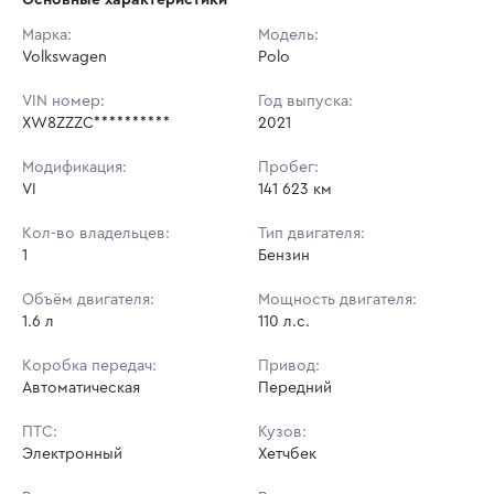
Начальная цена:
1 324 050 ₽
Марка:
Модель:
Volkswagen
Ставок не найдено
Polo
Шаг торгов:
13 240 ₽
Пользователь не принимал участие
в аукционах
VIN номер:
Год выпуска:
Кол-во ставок:
-
XW8ZZZC**********
2021
Регион:
Ставропольский Край
Модификация:
Пробег:
VI
141 623 км
Кол-во владельцев:
Тип двигателя:
1
Бензин
Объём двигателя:
Мощность двигателя:
1.6 л
110 л.с.
Коробка передач:
Привод:
Автоматическая
Передний
ПТС:
Кузов:
Электронный
Хетчбек