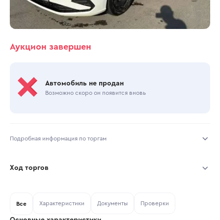
Аукцион завершен
Автомобиль не продан
Возможно скоро он появится вновь
Подробная информация по торгам
Начало торгов:
22.07.2026, 10:18 МСК
Ход торгов
Конец торгов:
28.07.2026, 11:22 МСК
Участник
Дата, МСК
Ставка
Характеристики
Документы
Проверки
Тип аукциона:
Все
Открытые торги
Основные характеристики