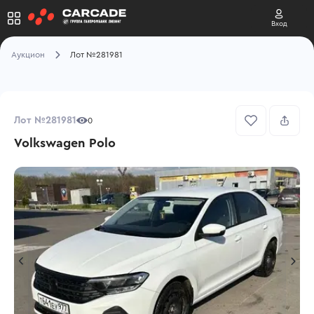
Вход
Аукцион
Лот №281981
Лот №281981
0
Volkswagen Polo