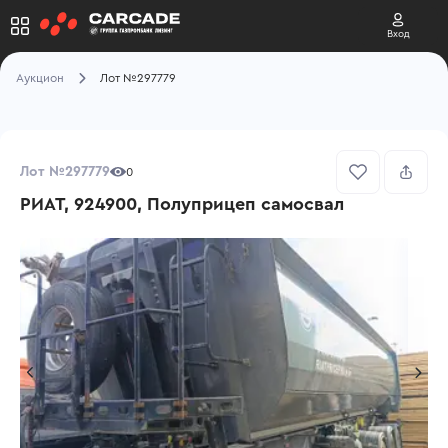
Вход
Аукцион
Лот №297779
Лот №297779
0
РИАТ, 924900, Полуприцеп самосвал