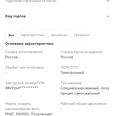
Подробная информация по торгам
Начало торгов:
07.08.2026, 12:44 МСК
Ход торгов
Конец торгов:
14.08.2026, 12:44 МСК
Участник
Дата, МСК
Ставка
Характеристики
Документы
Проверки
Тип аукциона:
Все
Открытые торги
Основные характеристики
Начальная цена:
1 549 400 ₽
Страна изготовления:
Страна происхождения:
Россия
Ставок не найдено
Россия
Шаг торгов:
15 494 ₽
Пользователь не принимал участие
в аукционах
Пробег или моточасы:
ПСМ/ПТС:
Кол-во ставок:
-
-
Электронный
Регион:
Московская Область
Заводской номер/VIN:
Тип машины:
X8V9249**********
Специализированный, полу
прицеп самосвальный
Марка, модель,
Рабочий объем двигателя:
наименование авто:
-
РИАТ, 924900, Полуприцеп