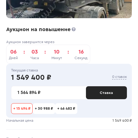
Аукцион на повышение
Аукцион завершится через
06
:
03
:
10
:
16
Дней
Часа
Минут
Секунд
Текущая ставка
1 549 400 ₽
0 ставок
1 564 894 ₽
Ставка
+
15 494 ₽
+
30 988 ₽
+
46 482 ₽
Начальная цена
1 549 400 ₽