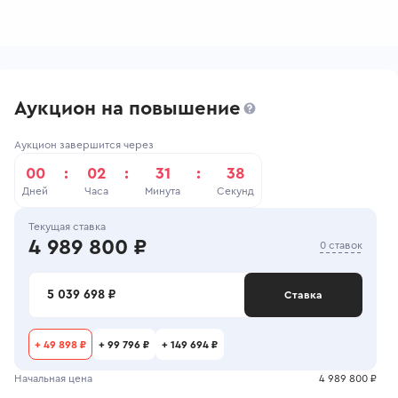
Аукцион на повышение
Аукцион завершится через
00
:
02
:
31
:
37
Дней
Часа
Минута
Секунд
Текущая ставка
4 989 800 ₽
0 ставок
5 039 698 ₽
Ставка
+
49 898 ₽
+
99 796 ₽
+
149 694 ₽
Начальная цена
4 989 800 ₽