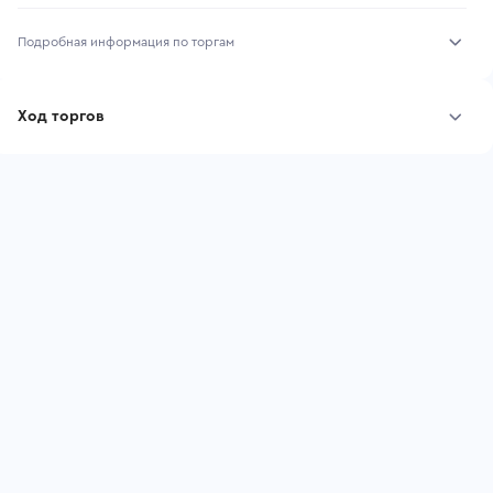
Подробная информация по торгам
Начало торгов:
31.07.2026, 12:34 МСК
Ход торгов
Конец торгов:
07.08.2026, 10:00 МСК
Участник
Дата, МСК
Ставка
Тип аукциона:
Открытые торги
Начальная цена:
4 989 800 ₽
Шаг торгов:
49 898 ₽
Ставок не найдено
Пользователь не принимал участие
Кол-во ставок:
-
в аукционах
Регион:
Республика Саха (Якутия)