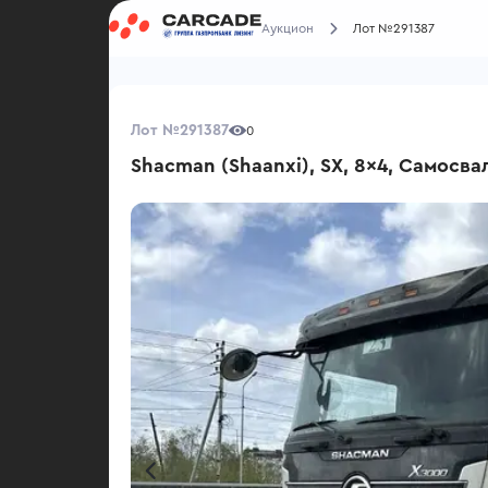
Аукцион
Лот №291387
Лот №291387
0
Shacman (Shaanxi), SX, 8x4, Самосва