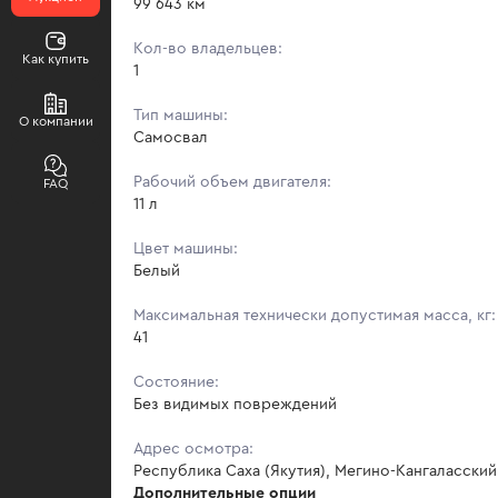
99 643 км
Кол-во владельцев:
Как купить
1
Тип машины:
О компании
Самосвал
Рабочий объем двигателя:
FAQ
11 л
Цвет машины:
Белый
Максимальная технически допустимая масса, кг:
41
Состояние:
Без видимых повреждений
Адрес осмотра:
Республика Саха (Якутия), Мегино-Кангаласский 
Дополнительные опции