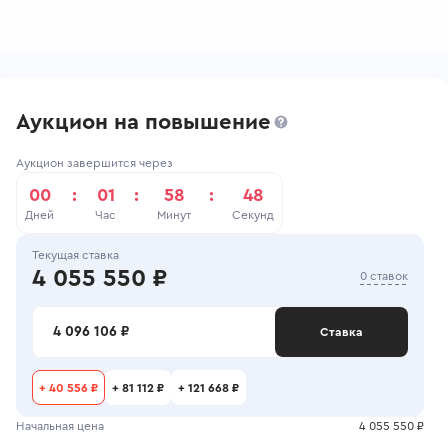
Аукцион на повышение
Аукцион завершится через
00
:
01
:
58
:
48
Дней
Час
Минут
Секунд
Текущая ставка
4 055 550 ₽
0 ставок
4 096 106 ₽
Ставка
+
40 556 ₽
+
81 112 ₽
+
121 668 ₽
Начальная цена
4 055 550 ₽