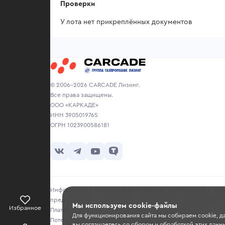
Проверки
У лота нет прикреплённых документов
© 2006-2026 CARCADE Лизинг.
Все права защищены.
ООО «КАРКАДЕ»
ИНН 3905019765
ОГРН 1023900586181
Информация о транспортном средстве, участвующем в «Авто
предоставляется продавцом исключительно в ознакомитель
Мы используем cookie-файлы
Избранное
Платформа не несет ответственности за достоверность, точ
Для функционирования сайта мы собираем cookie, д
Потенциальным покупателям рекомендуется самостоятельно 
вы соглашаетесь со сбором и обработкой этих данны