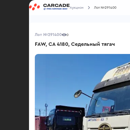
Аукцион
Лот №291400
Лот №291400
0
FAW, CA 4180, Седельный тягач