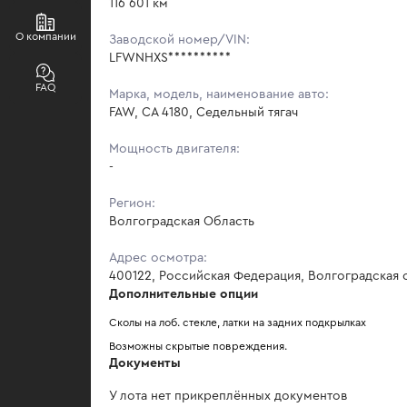
116 601 км
О компании
Заводской номер/VIN:
LFWNHXS**********
FAQ
Марка, модель, наименование авто:
FAW, CA 4180, Седельный тягач
Мощность двигателя:
-
Регион:
Волгоградская Область
Адрес осмотра:
400122, Российская Федерация, Волгоградская о
Дополнительные опции
Сколы на лоб. стекле, латки на задних подкрылках 
Возможны скрытые повреждения.
Документы
У лота нет прикреплённых документов