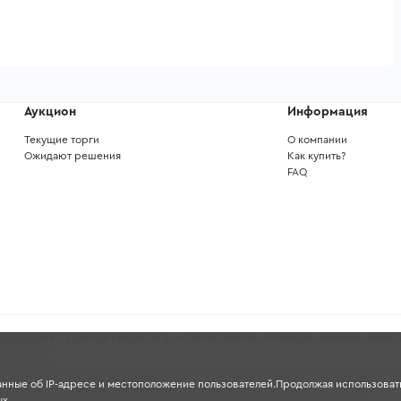
Аукцион
Информация
Текущие торги
О компании
Ожидают решения
Как купить?
FAQ
аукционе», включая сведения о его техническом состоянии, пробеге, наличи
ных целях.
ность и полноту указанных данных, поскольку они основаны на информации, 
анные об IP-адресе и местоположение пользователей.Продолжая использовать
проверять состояние транспортного средства перед участием в торгах.
х.