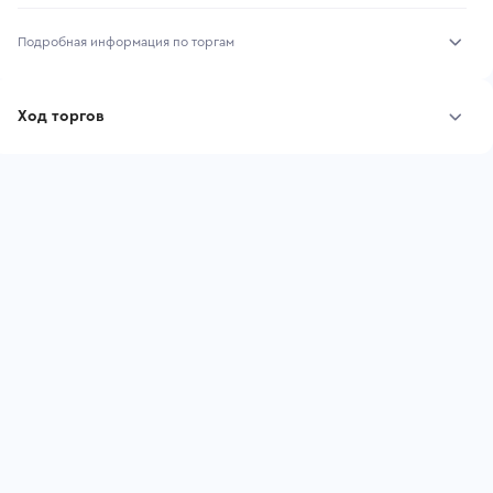
Подробная информация по торгам
Начало торгов:
31.07.2026, 12:40 МСК
Ход торгов
Конец торгов:
07.08.2026, 12:40 МСК
Участник
Дата, МСК
Ставка
Тип аукциона:
Открытые торги
Начальная цена:
4 055 550 ₽
Шаг торгов:
40 556 ₽
Ставок не найдено
Пользователь не принимал участие
Кол-во ставок:
-
в аукционах
Регион:
Волгоградская Область