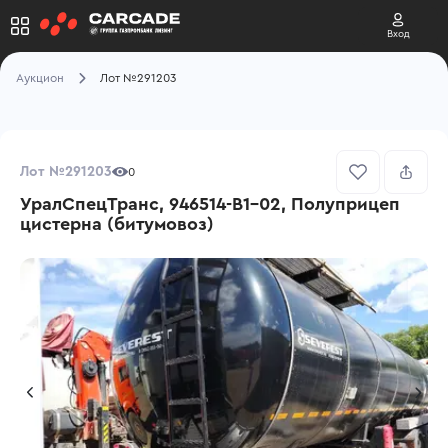
Вход
Аукцион
Лот №291203
Лот №291203
0
УралСпецТранс, 946514-B1-02, Полуприцеп
цистерна (битумовоз)