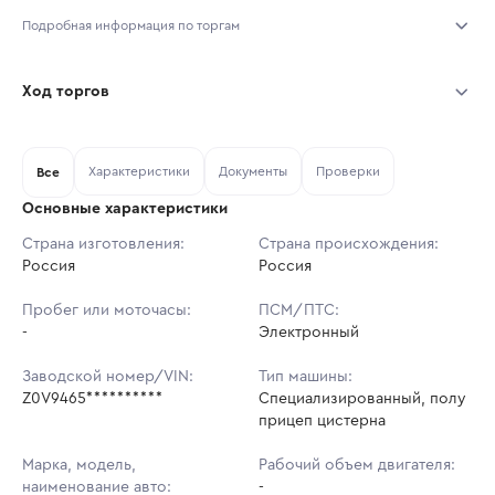
Подробная информация по торгам
Начало торгов:
31.07.2026, 12:00 МСК
Ход торгов
Конец торгов:
07.08.2026, 12:00 МСК
Участник
Дата, МСК
Ставка
Характеристики
Документы
Проверки
Тип аукциона:
Все
Открытые торги
Основные характеристики
Начальная цена:
2 717 000 ₽
Страна изготовления:
Страна происхождения:
Россия
Ставок не найдено
Россия
Шаг торгов:
27 170 ₽
Пользователь не принимал участие
в аукционах
Пробег или моточасы:
ПСМ/ПТС:
Кол-во ставок:
-
-
Электронный
Регион:
Татарстан Республика
Заводской номер/VIN:
Тип машины:
Z0V9465**********
Специализированный, полу
прицеп цистерна
Марка, модель,
Рабочий объем двигателя:
наименование авто:
-