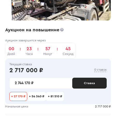
Аукцион на повышение
Аукцион завершится через
00
:
23
:
57
:
45
Дней
Часа
Минут
Секунд
Текущая ставка
2 717 000 ₽
0 ставок
2 744 170 ₽
Ставка
+
27 170 ₽
+
54 340 ₽
+
81 510 ₽
Начальная цена
2 717 000 ₽