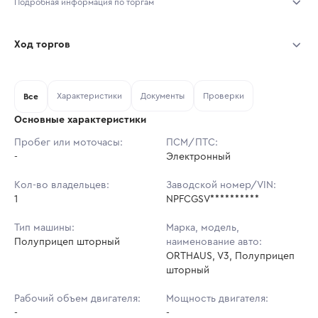
Подробная информация по торгам
Начало торгов:
07.08.2026, 11:44 МСК
Ход торгов
Конец торгов:
14.08.2026, 11:44 МСК
Участник
Дата, МСК
Ставка
Характеристики
Документы
Проверки
Тип аукциона:
Все
Открытые торги
Основные характеристики
Начальная цена:
3 386 655 ₽
Пробег или моточасы:
ПСМ/ПТС:
-
Ставок не найдено
Электронный
Шаг торгов:
33 867 ₽
Пользователь не принимал участие
в аукционах
Кол-во владельцев:
Заводской номер/VIN:
Кол-во ставок:
-
1
NPFCGSV**********
Регион:
Амурская Область
Тип машины:
Марка, модель,
Полуприцеп шторный
наименование авто:
ORTHAUS, V3, Полуприцеп
шторный
Рабочий объем двигателя:
Мощность двигателя:
-
-