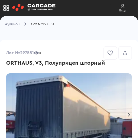
Вход
Аукцион
Лот №297551
Лот №297551
0
ORTHAUS, V3, Полуприцеп шторный