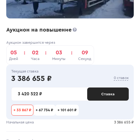
Аукцион на повышение
Аукцион завершится через
05
:
02
:
03
:
09
Дней
Часа
Минуты
Секунд
Текущая ставка
3 386 655 ₽
0 ставок
3 420 522 ₽
Ставка
+
33 867 ₽
+
67 734 ₽
+
101 601 ₽
Начальная цена
3 386 655 ₽