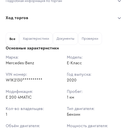
Подробная информация по торгам
Начало торгов:
05.08.2026, 10:04 МСК
Ход торгов
Конец торгов:
12.08.2026, 10:04 МСК
Участник
Дата, МСК
Ставка
Характеристики
Документы
Проверки
Тип аукциона:
Все
Открытые торги
Основные характеристики
Начальная цена:
3 404 800 ₽
Марка:
Модель:
Mercedes-Benz
Ставок не найдено
E-Класс
Шаг торгов:
34 048 ₽
Пользователь не принимал участие
в аукционах
VIN номер:
Год выпуска:
Кол-во ставок:
-
W1K2130**********
2020
Регион:
Пермский Край
Модификация:
Пробег:
E 200 4MATIC
1 км
Кол-во владельцев:
Тип двигателя:
1
Бензин
Объём двигателя:
Мощность двигателя: