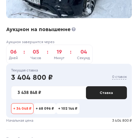
Аукцион на повышение
Аукцион завершится через
06
:
05
:
19
:
04
Дней
Часов
Минут
Секунд
Текущая ставка
3 404 800 ₽
0 ставок
3 438 848 ₽
Ставка
+
34 048 ₽
+
68 096 ₽
+
102 144 ₽
Начальная цена
3 404 800 ₽