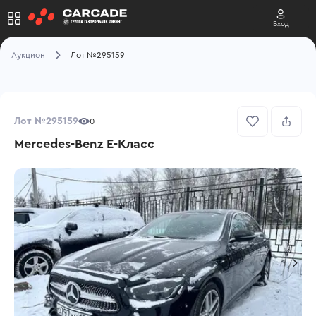
Вход
Аукцион
Лот №295159
Лот №295159
0
Mercedes-Benz E-Класс