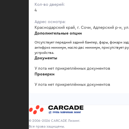
Кол-во дверей:
4
Адрес осмотра:
Краснодарский край, г. Сочи, Адлерский р-н, ул
Дополнительные опции
Отсутствует передний задний бампер, фары, фонари задн
антифриз минимум, масло двс минимум, присутствует рук
устройства.
Документы
У лота нет прикреплённых документов
Проверки
У лота нет прикреплённых документов
© 2006-2026 CARCADE Лизинг.
Все права защищены.