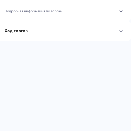
Подробная информация по торгам
Начало торгов:
07.08.2026, 10:32 МСК
Ход торгов
Конец торгов:
14.08.2026, 10:32 МСК
Участник
Дата, МСК
Ставка
Тип аукциона:
Открытые торги
Начальная цена:
636 300 ₽
Шаг торгов:
6 363 ₽
Ставок не найдено
Пользователь не принимал участие
Кол-во ставок:
-
в аукционах
Регион:
Краснодарский Край