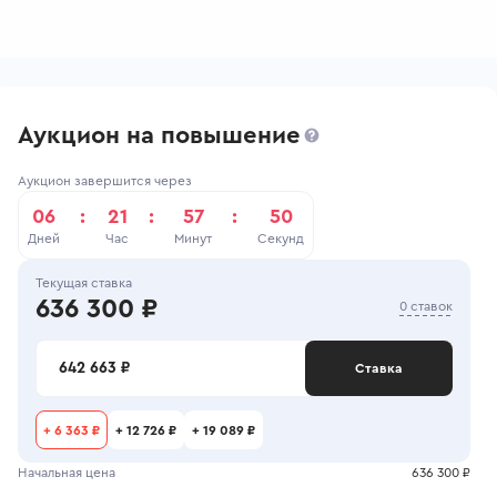
Аукцион на повышение
Аукцион завершится через
06
:
21
:
57
:
50
Дней
Час
Минут
Секунд
Текущая ставка
636 300 ₽
0 ставок
642 663 ₽
Ставка
+
6 363 ₽
+
12 726 ₽
+
19 089 ₽
Начальная цена
636 300 ₽