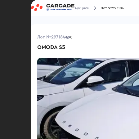
Аукцион
Лот №297184
Лот №297184
0
OMODA S5