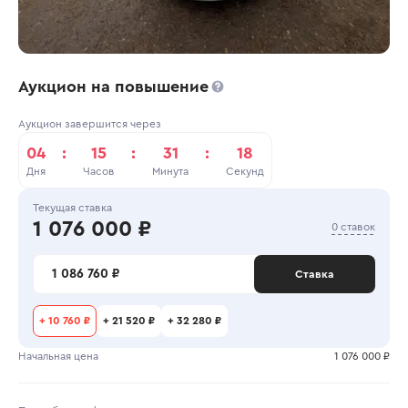
Аукцион на повышение
Аукцион завершится через
04
:
15
:
31
:
17
Дня
Часов
Минута
Секунд
Текущая ставка
1 076 000 ₽
0 ставок
1 086 760 ₽
Ставка
+
10 760 ₽
+
21 520 ₽
+
32 280 ₽
Начальная цена
1 076 000 ₽