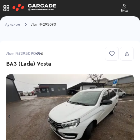
Вход
Аукцион
Лот №295090
Лот №295090
0
ВАЗ (Lada) Vesta