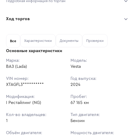
Подробная информация по торгам
Начало торгов:
05.08.2026, 10:00 МСК
Ход торгов
Конец торгов:
12.08.2026, 10:00 МСК
Участник
Дата, МСК
Ставка
Характеристики
Документы
Проверки
Тип аукциона:
Все
Открытые торги
Основные характеристики
Начальная цена:
1 076 000 ₽
Марка:
Модель:
ВАЗ (Lada)
Ставок не найдено
Vesta
Шаг торгов:
10 760 ₽
Пользователь не принимал участие
в аукционах
VIN номер:
Год выпуска:
Кол-во ставок:
-
XTAGFL3**********
2024
Регион:
Ставропольский Край
Модификация:
Пробег:
I Рестайлинг (NG)
67 165 км
Кол-во владельцев:
Тип двигателя:
1
Бензин
Объём двигателя:
Мощность двигателя: