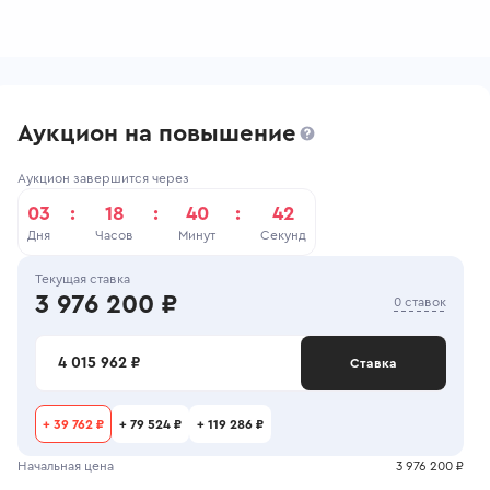
Аукцион на повышение
Аукцион завершится через
03
:
18
:
40
:
41
Дня
Часов
Минут
Секунд
Текущая ставка
3 976 200 ₽
0 ставок
4 015 962 ₽
Ставка
+
39 762 ₽
+
79 524 ₽
+
119 286 ₽
Начальная цена
3 976 200 ₽