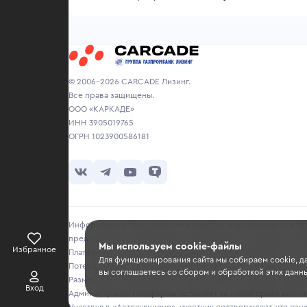
© 2006-2026 CARCADE Лизинг.
Все права защищены.
ООО «КАРКАДЕ»
ИНН 3905019765
ОГРН 1023900586181
Информация о транспортном средстве, участвующем в «Авто
предоставляется продавцом исключительно в ознакомитель
Мы используем cookie-файлы
Избранное
Платформа не несет ответственности за достоверность, точ
Для функционирования сайта мы собираем cookie, д
Потенциальным покупателям рекомендуется самостоятельно 
вы соглашаетесь со сбором и обработкой этих данны
Размещение информации о лотах на сайте не является публи
Вход
Администрация Платформы оставляет за собой право вносить