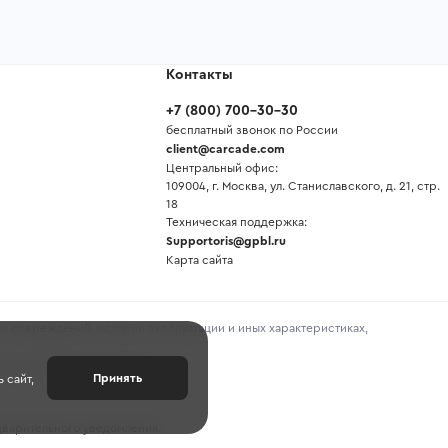
Контакты
+7
(
800
)
700-30-30
бесплатный звонок по России
client@carcade.com
Центральный офис:
109004, г. Москва, ул. Станиславского, д. 21, стр.
18
Техническая поддержка:
Supportoris@gpbl.ru
Карта сайта
и повреждений, истории эксплуатации и иных характеристиках,
предоставленной продавцом.
Принять
 сайт,
дварительного уведомления.