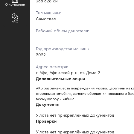
368 628 км
О компании
Тип машины:
Самосвал
FAQ
Рабочий объем двигателя:
-
Год производства машины:
2022
Адрес осмотра:
г. Уфа, Уфимский р-н, ст. Дема-2
Дополнительные опции
АКБ разряжен, есть повреждения кузова, царапины на ка
стороны автомобиля, замятие обрешетки топливного бака
всему кузову и кабине.
Документы
У лота нет прикреплённых документов
Проверки
У лота нет прикреплённых документов