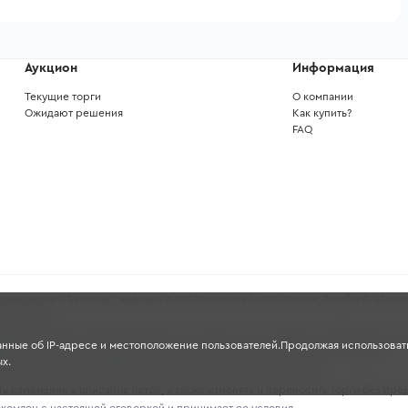
Аукцион
Информация
Текущие торги
О компании
Ожидают решения
Как купить?
FAQ
аукционе», включая сведения о его техническом состоянии, пробеге, наличи
ных целях.
ность и полноту указанных данных, поскольку они основаны на информации, 
анные об IP-адресе и местоположение пользователей.Продолжая использовать
проверять состояние транспортного средства перед участием в торгах.
х.
чной офертой в смысле, предусмотренном ст. 435-437 ГК РФ.
 изменения в описание лотов, а также отменять и переносить торги без пре