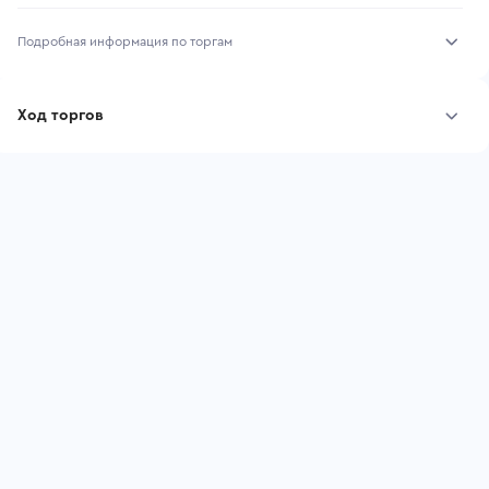
Подробная информация по торгам
Начало торгов:
06.08.2026, 08:26 МСК
Ход торгов
Конец торгов:
13.08.2026, 08:26 МСК
Участник
Дата, МСК
Ставка
Тип аукциона:
Открытые торги
Начальная цена:
3 976 200 ₽
Шаг торгов:
39 762 ₽
Ставок не найдено
Пользователь не принимал участие
Кол-во ставок:
-
в аукционах
Регион:
Башкортостан Республика