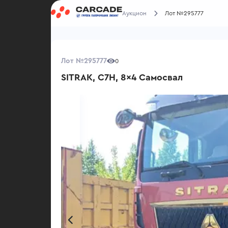
Аукцион
Лот №295777
Лот №295777
0
SITRAK, C7H, 8x4 Самосвал