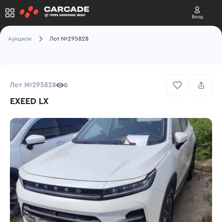
Вход
Аукцион
Лот №295828
Лот №295828
0
EXEED LX