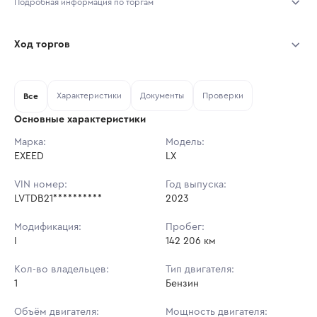
Подробная информация по торгам
Начало торгов:
06.08.2026, 09:44 МСК
Ход торгов
Конец торгов:
13.08.2026, 09:44 МСК
Участник
Дата, МСК
Ставка
Характеристики
Документы
Проверки
Тип аукциона:
Все
Открытые торги
Основные характеристики
Начальная цена:
1 436 400 ₽
Марка:
Модель:
EXEED
Ставок не найдено
LX
Шаг торгов:
14 364 ₽
Пользователь не принимал участие
в аукционах
VIN номер:
Год выпуска:
Кол-во ставок:
-
LVTDB21**********
2023
Регион:
Ульяновская Область
Модификация:
Пробег:
I
142 206 км
Кол-во владельцев:
Тип двигателя:
1
Бензин
Объём двигателя:
Мощность двигателя: