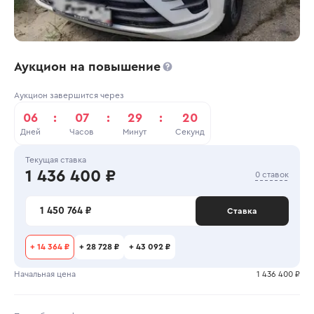
Аукцион на повышение
Аукцион завершится через
06
:
07
:
29
:
20
Дней
Часов
Минут
Секунд
Текущая ставка
1 436 400 ₽
0 ставок
1 450 764 ₽
Ставка
+
14 364 ₽
+
28 728 ₽
+
43 092 ₽
Начальная цена
1 436 400 ₽