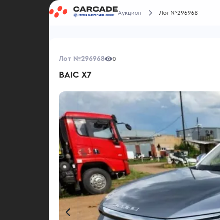
Аукцион
Лот №296968
Лот №296968
0
BAIC X7