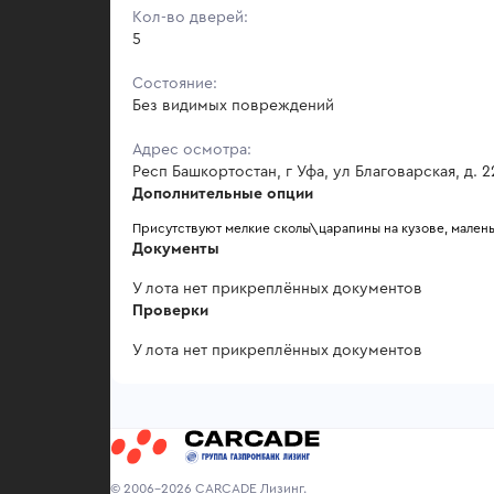
Кол-во дверей:
5
Состояние:
Без видимых повреждений
Адрес осмотра:
Респ Башкортостан, г Уфа, ул Благоварская, д. 2
Дополнительные опции
Присутствуют мелкие сколы\царапины на кузове, маленька
Документы
У лота нет прикреплённых документов
Проверки
У лота нет прикреплённых документов
© 2006-2026 CARCADE Лизинг.