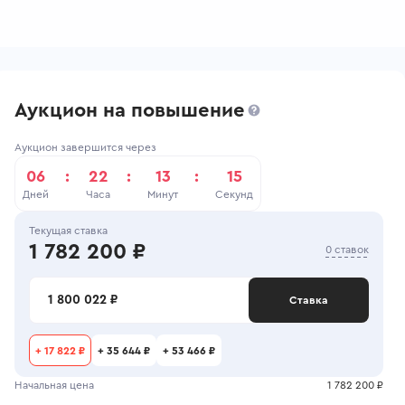
Аукцион на повышение
Аукцион завершится через
06
:
22
:
13
:
15
Дней
Часа
Минут
Секунд
Текущая ставка
1 782 200 ₽
0 ставок
1 800 022 ₽
Ставка
+
17 822 ₽
+
35 644 ₽
+
53 466 ₽
Начальная цена
1 782 200 ₽