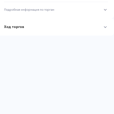
Подробная информация по торгам
Начало торгов:
07.08.2026, 09:40 МСК
Ход торгов
Конец торгов:
14.08.2026, 09:40 МСК
Участник
Дата, МСК
Ставка
Тип аукциона:
Открытые торги
Начальная цена:
1 782 200 ₽
Шаг торгов:
17 822 ₽
Ставок не найдено
Пользователь не принимал участие
Кол-во ставок:
-
в аукционах
Регион:
Башкортостан Республика