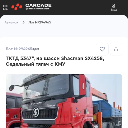
Вход
Аукцион
Лот №294965
Лот №294965
0
ТКТД 5347*, на шасси Shacman SX4258,
Седельный тягач с КМУ