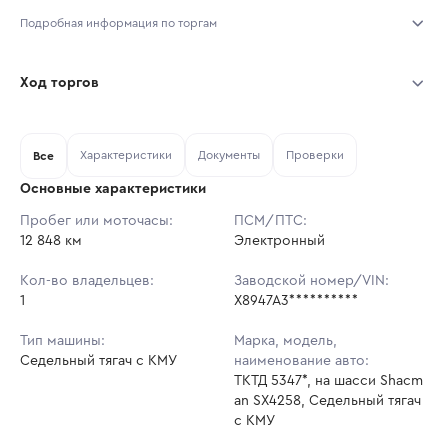
Подробная информация по торгам
Начало торгов:
05.08.2026, 09:40 МСК
Ход торгов
Конец торгов:
12.08.2026, 09:40 МСК
Участник
Дата, МСК
Ставка
Характеристики
Документы
Проверки
Тип аукциона:
Все
Открытые торги
Основные характеристики
Начальная цена:
15 924 900 ₽
Пробег или моточасы:
ПСМ/ПТС:
12 848 км
Ставок не найдено
Электронный
Шаг торгов:
159 249 ₽
Пользователь не принимал участие
в аукционах
Кол-во владельцев:
Заводской номер/VIN:
Кол-во ставок:
-
1
X8947A3**********
Регион:
Красноярский Край
Тип машины:
Марка, модель,
Седельный тягач с КМУ
наименование авто:
ТКТД 5347*, на шасси Shacm
an SX4258, Седельный тягач
с КМУ