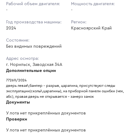
Рабочий объем двигателя:
Мощность двигателя:
-
-
Год производства машины:
Регион:
2024
Красноярский Край
Состояние:
Без видимых повреждений
Адрес осмотра:
г. Норильск, Заводская 34А
Дополнительные опции
77269/2024
дверь левая\бампер - разрыв, царапина, присутствуют следы 
эксплуатации(сколы\царапины), на приборной панели ошибки (чек, 
абс), правая дверь не открывается - замерз замок
Документы
У лота нет прикреплённых документов
Проверки
У лота нет прикреплённых документов