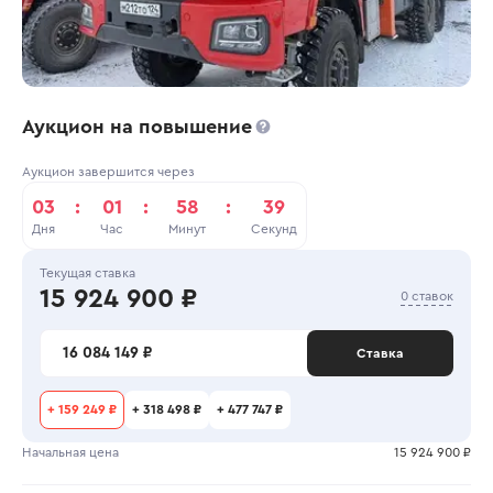
Аукцион на повышение
Аукцион завершится через
03
:
01
:
58
:
39
Дня
Час
Минут
Секунд
Текущая ставка
15 924 900 ₽
0 ставок
16 084 149 ₽
Ставка
+
159 249 ₽
+
318 498 ₽
+
477 747 ₽
Начальная цена
15 924 900 ₽