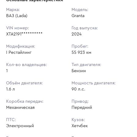
Начальная цена:
791 000 ₽
Марка:
Модель:
ВАЗ (Lada)
Ставок не найдено
Granta
Шаг торгов:
7 910 ₽
Пользователь не принимал участие
в аукционах
VIN номер:
Год выпуска:
Кол-во ставок:
-
XTA2191**********
2024
Регион:
Татарстан Республика
Модификация:
Пробег:
I Рестайлинг
55 923 км
Кол-во владельцев:
Тип двигателя:
1
Бензин
Объём двигателя:
Мощность двигателя:
1.6 л
90 л.с.
Коробка передач:
Привод:
Механическая
Передний
ПТС:
Кузов:
Электронный
Хетчбек