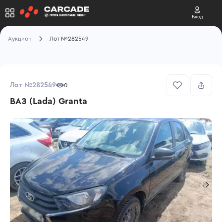
Вход
Аукцион
Лот №282549
Лот №282549
0
ВАЗ (Lada) Granta