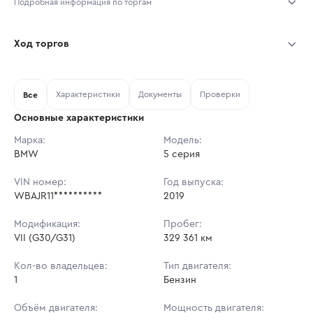
Подробная информация по торгам
Начало торгов:
06.08.2026, 09:44 МСК
Ход торгов
Конец торгов:
13.08.2026, 09:44 МСК
Участник
Дата, МСК
Ставка
Характеристики
Документы
Проверки
Тип аукциона:
Все
Открытые торги
Основные характеристики
Начальная цена:
1 863 900 ₽
Марка:
Модель:
BMW
Ставок не найдено
5 серия
Шаг торгов:
18 639 ₽
Пользователь не принимал участие
в аукционах
VIN номер:
Год выпуска:
Кол-во ставок:
-
WBAJR11**********
2019
Регион:
Москва
Модификация:
Пробег:
VII (G30/G31)
329 361 км
Кол-во владельцев:
Тип двигателя:
1
Бензин
Объём двигателя:
Мощность двигателя: