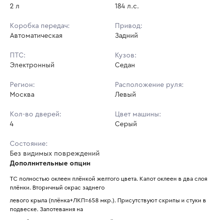
2 л
184 л.с.
Коробка передач:
Привод:
Автоматическая
Задний
ПТС:
Кузов:
Электронный
Седан
Регион:
Расположение руля:
Москва
Левый
Кол-во дверей:
Цвет машины:
4
Серый
Состояние:
Без видимых повреждений
Дополнительные опции
ТС полностью оклеен плёнкой желтого цвета. Капот оклеен в два слоя 
плёнки. Вторичный окрас заднего
левого крыла (плёнка+ЛКП=658 мкр.). Присутствуют скрипы и стуки в 
подвеске. Запотевания на