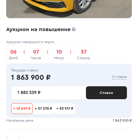
Аукцион на повышение
Аукцион завершится через
06
:
07
:
10
:
37
Дней
Часов
Минут
Секунд
Текущая ставка
1 863 900 ₽
0 ставок
1 882 539 ₽
Ставка
+
18 639 ₽
+
37 278 ₽
+
55 917 ₽
Начальная цена
1 863 900 ₽