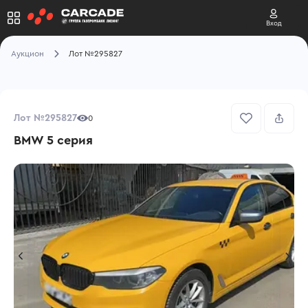
Вход
Аукцион
Лот №295827
Лот №295827
0
BMW 5 серия