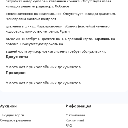
патрубках интеркуллера и клапанной крышке. Отсутствует левая 
накладка решетки радиатора. Лобовое
стекло заменено на оригинальное. Отсутствует накладка двигателя. 
Неисправна система контроля
давления в шинах. Маркировочная табличка (наклейка) немного 
надорвана, полностью читаемая. Руль и
рычаг АКПП затёрты. Прожоги на П.П. дверной карте. Царапины на 
потолке. Присутствуют проколы на
задней части руля.тормозная система требует обслуживания.
Документы
У лота нет прикреплённых документов
Проверки
У лота нет прикреплённых документов
Аукцион
Информация
Текущие торги
О компании
Ожидают решения
Как купить?
FAQ