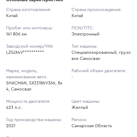
Начальная цена:
3 187 440 ₽
Страна изготовления:
Страна происхождения:
Китай
Ставок не найдено
Китай
Шаг торгов:
31 874 ₽
Пользователь не принимал участие
в аукционах
Пробег или моточасы:
ПСМ/ПТС:
Кол-во ставок:
-
141 806 км
Электронный
Регион:
Самарская Область
Заводской номер/VIN:
Тип машины:
LZGJX4V**********
Специализированный, грузо
вик Самосвал
Марка, модель,
Рабочий объем двигателя:
наименование авто:
-
SHACMAN, SX33186V366, 8x
4, Самосвал
Мощность двигателя:
Цвет машины:
423 л.с.
Желтый
Год производства машины:
Регион:
2021
Самарская Область