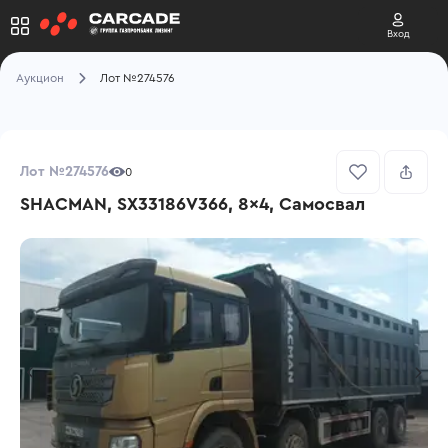
Вход
Аукцион
Лот №274576
Лот №274576
0
SHACMAN, SX33186V366, 8x4, Самосвал