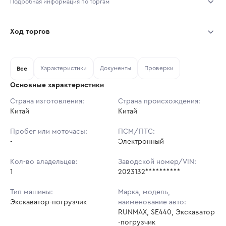
Подробная информация по торгам
Начало торгов:
04.08.2026, 11:44 МСК
Ход торгов
Конец торгов:
11.08.2026, 11:44 МСК
Участник
Дата, МСК
Ставка
Характеристики
Документы
Проверки
Тип аукциона:
Все
Открытые торги
Основные характеристики
Начальная цена:
2 171 700 ₽
Страна изготовления:
Страна происхождения:
Китай
Ставок не найдено
Китай
Шаг торгов:
21 717 ₽
Пользователь не принимал участие
в аукционах
Пробег или моточасы:
ПСМ/ПТС:
Кол-во ставок:
-
-
Электронный
Регион:
Московская Область
Кол-во владельцев:
Заводской номер/VIN:
1
2023132**********
Тип машины:
Марка, модель,
Экскаватор-погрузчик
наименование авто:
RUNMAX, SE440, Экскаватор
-погрузчик