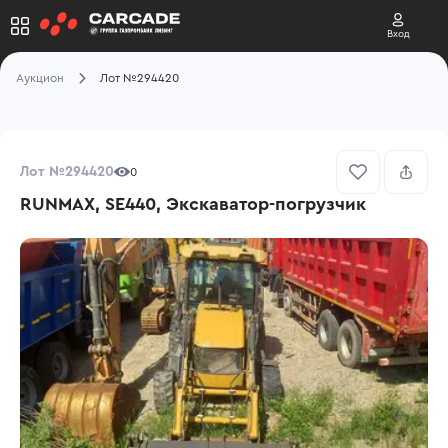
Вход
Аукцион
Лот №294420
Лот №294420
0
RUNMAX, SE440, Экскаватор-погрузчик