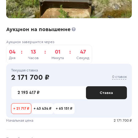
Аукцион на повышение
Аукцион завершится через
04
:
13
:
01
:
47
Дня
Часов
Минута
Секунд
Текущая ставка
2 171 700 ₽
0 ставок
2 193 417 ₽
Ставка
+
21 717 ₽
+
43 434 ₽
+
65 151 ₽
Начальная цена
2 171 700 ₽