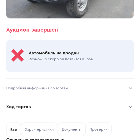
Аукцион завершен
Автомобиль не продан
Возможно скоро он появится вновь
Подробная информация по торгам
Начало торгов:
08.07.2026, 10:00 МСК
Ход торгов
Конец торгов:
13.07.2026, 09:56 МСК
Участник
Дата, МСК
Ставка
Характеристики
Документы
Проверки
Тип аукциона:
Все
Открытые торги
Основные характеристики