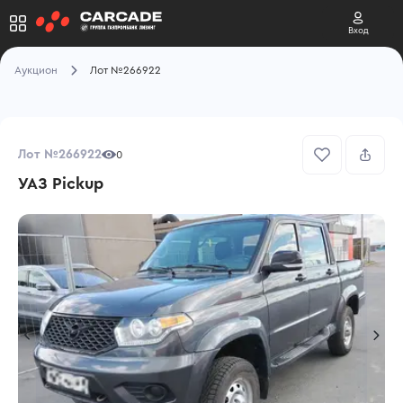
Вход
Аукцион
Лот №266922
Лот №266922
0
УАЗ Pickup