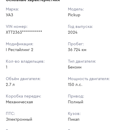
Начальная цена:
1 492 650 ₽
Марка:
Модель:
УАЗ
Ставок не найдено
Pickup
Шаг торгов:
14 926 ₽
Пользователь не принимал участие
в аукционах
VIN номер:
Год выпуска:
Кол-во ставок:
-
XTT2363**********
2024
Регион:
Липецкая Область
Модификация:
Пробег:
I Рестайлинг 2
36 724 км
Кол-во владельцев:
Тип двигателя:
1
Бензин
Объём двигателя:
Мощность двигателя:
2.7 л
150 л.с.
Коробка передач:
Привод:
Механическая
Полный
ПТС:
Кузов:
Электронный
Пикап