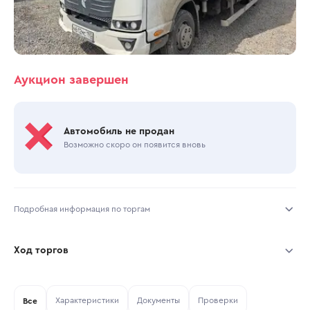
Аукцион завершен
Автомобиль не продан
Возможно скоро он появится вновь
Подробная информация по торгам
Начало торгов:
20.07.2026, 09:42 МСК
Ход торгов
Конец торгов:
22.07.2026, 10:45 МСК
Участник
Дата, МСК
Ставка
Характеристики
Документы
Проверки
Тип аукциона:
Все
Открытые торги