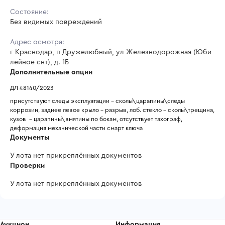
Состояние:
Без видимых повреждений
Адрес осмотра:
г Краснодар, п Дружелюбный, ул Железнодорожная (Юби
лейное снт), д. 1Б
Дополнительные опции
ДЛ 48140/2023
присутствуют следы эксплуатации - сколы\царапины\следы 
коррозии, заднее левое крыло - разрыв, лоб. стекло - сколы\трещина, 
кузов  - царапины\вмятины по бокам, отсутствует тахограф, 
деформация механической части смарт ключа
Документы
У лота нет прикреплённых документов
Проверки
У лота нет прикреплённых документов
Аукцион
Информация