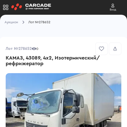
Вход
Аукцион
Лот №278652
Лот №278652
0
КАМАЗ, 43089, 4x2, Изотермический/
рефрижератор