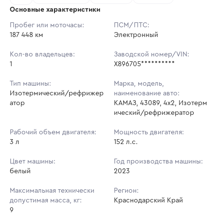
Основные характеристики
Начальная цена:
2 090 000 ₽
Пробег или моточасы:
ПСМ/ПТС:
187 448 км
Ставок не найдено
Электронный
Шаг торгов:
20 900 ₽
Пользователь не принимал участие
в аукционах
Кол-во владельцев:
Заводской номер/VIN:
Кол-во ставок:
-
1
X896705**********
Регион:
Краснодарский Край
Тип машины:
Марка, модель,
Изотермический/рефрижер
наименование авто:
атор
КАМАЗ, 43089, 4x2, Изотерм
ический/рефрижератор
Рабочий объем двигателя:
Мощность двигателя:
3 л
152 л.с.
Цвет машины:
Год производства машины:
белый
2023
Максимальная технически
Регион:
допустимая масса, кг:
Краснодарский Край
9