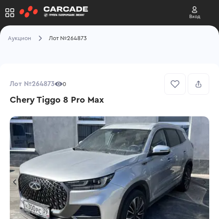
Вход
Аукцион
Лот №264873
Лот №264873
0
Chery Tiggo 8 Pro Max