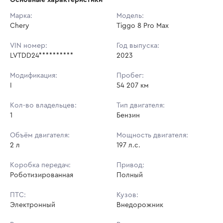
Начальная цена:
2 374 050 ₽
Марка:
Модель:
Chery
Ставок не найдено
Tiggo 8 Pro Max
Шаг торгов:
23 740 ₽
Пользователь не принимал участие
в аукционах
VIN номер:
Год выпуска:
Кол-во ставок:
-
LVTDD24**********
2023
Регион:
Калининградская Область
Модификация:
Пробег:
I
54 207 км
Кол-во владельцев:
Тип двигателя:
1
Бензин
Объём двигателя:
Мощность двигателя:
2 л
197 л.с.
Коробка передач:
Привод:
Роботизированная
Полный
ПТС:
Кузов:
Электронный
Внедорожник