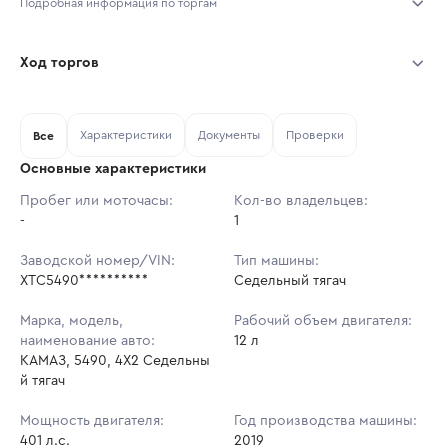
Подробная информация по торгам
Начало торгов:
03.08.2026, 09:46 МСК
Ход торгов
Конец торгов:
10.08.2026, 09:46 МСК
Участник
Дата, МСК
Ставка
Характеристики
Документы
Проверки
Тип аукциона:
Все
Открытые торги
Основные характеристики
Начальная цена:
1 735 650 ₽
Пробег или моточасы:
Кол-во владельцев:
-
Ставок не найдено
1
Шаг торгов:
17 357 ₽
Пользователь не принимал участие
в аукционах
Заводской номер/VIN:
Тип машины:
Кол-во ставок:
-
ХТС5490**********
Седельный тягач
Регион:
Московская Область
Марка, модель,
Рабочий объем двигателя:
наименование авто:
12 л
КАМАЗ, 5490, 4X2 Седельны
й тягач
Мощность двигателя:
Год производства машины:
401 л.с.
2019