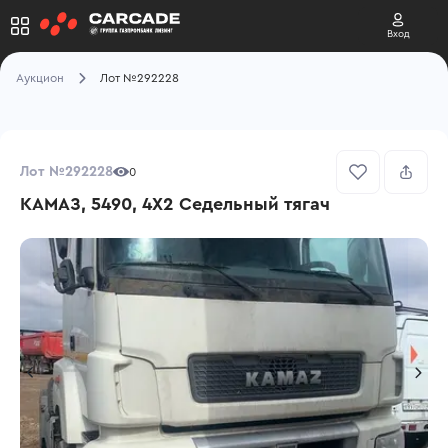
Вход
Аукцион
Лот №292228
Лот №292228
0
КАМАЗ, 5490, 4X2 Седельный тягач