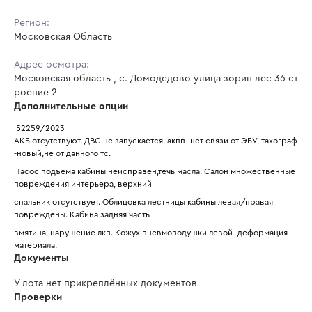
Регион:
Московская Область
Адрес осмотра:
Московская область , с. Домодедово улица зорин лес 36 ст
роение 2
Дополнительные опции
 52259/2023
АКБ отсутствуют. ДВС не запускается, акпп -нет связи от ЭБУ, тахограф 
-новый,не от данного тс.
Насос подъема кабины неисправен,течь масла. Салон множественные 
повреждения интерьера, верхний
спальник отсутствует. Облицовка лестницы кабины левая/правая 
повреждены. Кабина задняя часть
вмятина, нарушение лкп. Кожух пневмоподушки левой -деформация 
материала.
Документы
У лота нет прикреплённых документов
Проверки