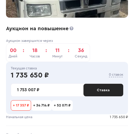
Аукцион на повышение
Аукцион завершится через
00
:
18
:
11
:
36
Дней
Часов
Минут
Секунд
Текущая ставка
1 735 650 ₽
0 ставок
1 753 007 ₽
Ставка
+
17 357 ₽
+
34 714 ₽
+
52 071 ₽
Начальная цена
1 735 650 ₽