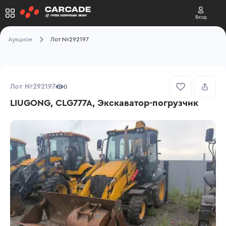
Вход
Аукцион
Лот №292197
Лот №292197
0
LIUGONG, CLG777A, Экскаватор-погрузчик