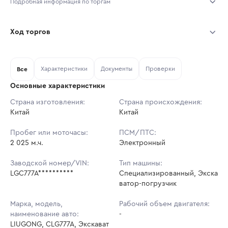
Подробная информация по торгам
Начало торгов:
03.08.2026, 09:50 МСК
Ход торгов
Конец торгов:
10.08.2026, 09:50 МСК
Участник
Дата, МСК
Ставка
Характеристики
Документы
Проверки
Тип аукциона:
Все
Открытые торги
Основные характеристики
Начальная цена:
4 765 000 ₽
Страна изготовления:
Страна происхождения:
Китай
Ставок не найдено
Китай
Шаг торгов:
47 650 ₽
Пользователь не принимал участие
в аукционах
Пробег или моточасы:
ПСМ/ПТС:
Кол-во ставок:
-
2 025 м.ч.
Электронный
Регион:
Челябинская Область
Заводской номер/VIN:
Тип машины:
LGC777A**********
Специализированный, Экска
ватор-погрузчик
Марка, модель,
Рабочий объем двигателя:
наименование авто:
-
LIUGONG, CLG777A, Экскават