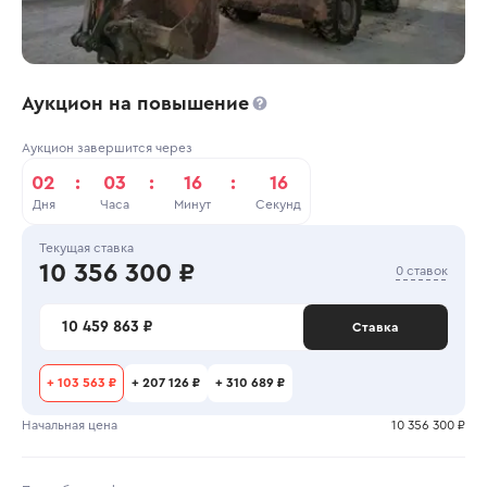
Аукцион на повышение
Аукцион завершится через
02
:
03
:
16
:
16
Дня
Часа
Минут
Секунд
Текущая ставка
10 356 300 ₽
0 ставок
10 459 863 ₽
Ставка
+
103 563 ₽
+
207 126 ₽
+
310 689 ₽
Начальная цена
10 356 300 ₽