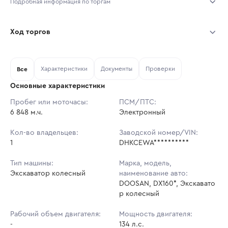
Подробная информация по торгам
Начало торгов:
03.08.2026, 09:54 МСК
Ход торгов
Конец торгов:
10.08.2026, 09:54 МСК
Участник
Дата, МСК
Ставка
Характеристики
Документы
Проверки
Тип аукциона:
Все
Открытые торги
Основные характеристики
Начальная цена:
10 356 300 ₽
Пробег или моточасы:
ПСМ/ПТС:
6 848 м.ч.
Ставок не найдено
Электронный
Шаг торгов:
103 563 ₽
Пользователь не принимал участие
в аукционах
Кол-во владельцев:
Заводской номер/VIN:
Кол-во ставок:
-
1
DHKCEWA**********
Регион:
Московская Область
Тип машины:
Марка, модель,
Экскаватор колесный
наименование авто:
DOOSAN, DX160*, Экскавато
р колесный
Рабочий объем двигателя:
Мощность двигателя:
-
134 л.с.