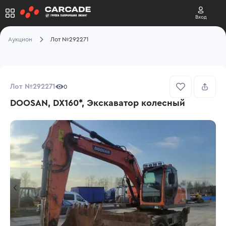
Вход
Аукцион
Лот №292271
Лот №292271
0
DOOSAN, DX160*, Экскаватор колесный