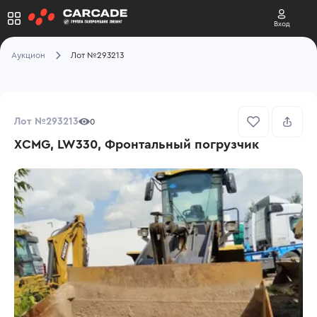
Вход
Аукцион
Лот №293213
Лот №293213
0
XCMG, LW330, Фронтальный погрузчик