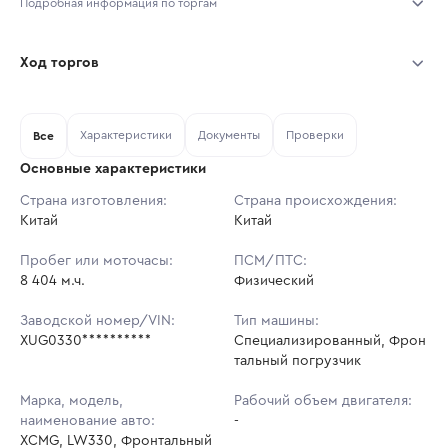
Подробная информация по торгам
Начало торгов:
03.08.2026, 11:42 МСК
Ход торгов
Конец торгов:
10.08.2026, 11:42 МСК
Участник
Дата, МСК
Ставка
Характеристики
Документы
Проверки
Тип аукциона:
Все
Открытые торги
Основные характеристики
Начальная цена:
3 088 000 ₽
Страна изготовления:
Страна происхождения:
Китай
Ставок не найдено
Китай
Шаг торгов:
30 880 ₽
Пользователь не принимал участие
в аукционах
Пробег или моточасы:
ПСМ/ПТС:
Кол-во ставок:
-
8 404 м.ч.
Физический
Регион:
Московская Область
Заводской номер/VIN:
Тип машины:
XUG0330**********
Специализированный, Фрон
тальный погрузчик
Марка, модель,
Рабочий объем двигателя:
наименование авто:
-
XCMG, LW330, Фронтальный