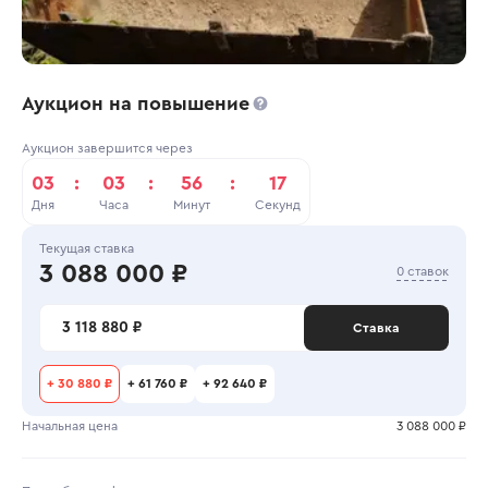
Аукцион на повышение
Аукцион завершится через
03
:
03
:
56
:
17
Дня
Часа
Минут
Секунд
Текущая ставка
3 088 000 ₽
0 ставок
3 118 880 ₽
Ставка
+
30 880 ₽
+
61 760 ₽
+
92 640 ₽
Начальная цена
3 088 000 ₽