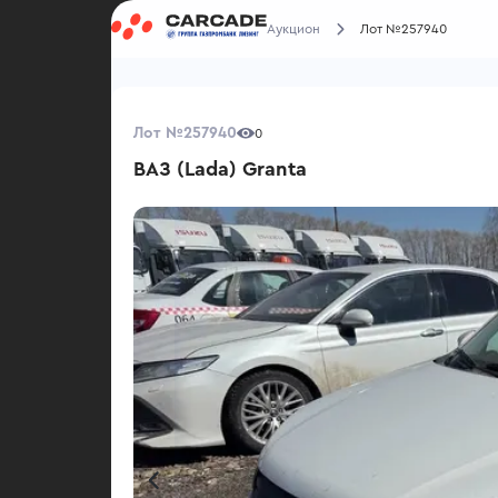
Аукцион
Лот №257940
Лот №257940
0
ВАЗ (Lada) Granta