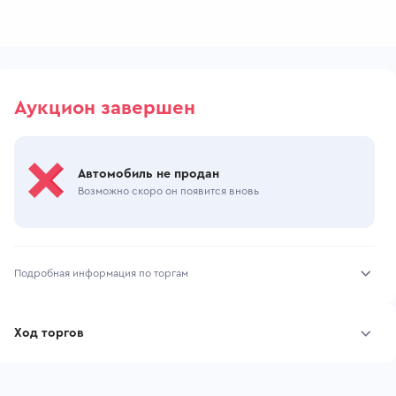
Аукцион завершен
Автомобиль не продан
Возможно скоро он появится вновь
Подробная информация по торгам
Начало торгов:
29.06.2026, 10:42 МСК
Ход торгов
Конец торгов:
01.07.2026, 11:56 МСК
Участник
Дата, МСК
Ставка
Тип аукциона:
Открытые торги