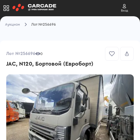
Вход
Аукцион
Лот №256696
Лот №256696
0
JAC, N120, Бортовой (Евроборт)