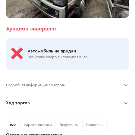
Аукцион завершен
Автомобиль не продан
Возможно скоро он появится вновь
Подробная информация по торгам
Начало торгов:
28.06.2026, 01:34 МСК
Ход торгов
Конец торгов:
30.06.2026, 15:17 МСК
Участник
Дата, МСК
Ставка
Характеристики
Документы
Проверки
Тип аукциона:
Все
Открытые торги
Основные характеристики