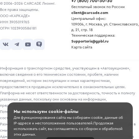
+7
(
800
)
700-30-30
© 2006-2026 CARCADE Лизинг.
бесплатный звонок по России
Все права защищены.
client@carcade.com
ООО «КАРКАДЕ»
Центральный офис:
ИНН 3905019765
109004, г. Москва, ул. Станиславского,
ОГРН 1023900586181
д. 21, стр. 18
Техническая поддержка:
Supportoris@gpbl.ru
Карта сайта
Информация о транспортном средстве, участвующем в «Автоаукционе»,
включая сведения о его техническом состоянии, пробеге, наличии
повреждений, истории эксплуатации и иных характеристиках,
предоставляется продавцом исключительно в ознакомительных целях.
Платформа не несет ответственности за достоверность, точность и полноту
указанных данных, поскольку они основаны на информации,
предоставленной продавцом.
Мы используем cookie-файлы
Потенциальным покупателям рекомендуется самостоятельно проверять
Для функционирования сайта мы собираем cookie, данные об
состояние транспортного средства перед участием в торгах.
IP-адресе и местоположение пользователей.Продолжая
Размещение информации о лотах на сайте не является публичной офертой в
использовать сайт, вы соглашаетесь со сбором и обработкой
смысле, предусмотренном ст. 435-437 ГК РФ.
этих данных.
Администрация Платформы оставляет за собой право вносить изменения в