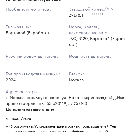
Начальная цена:
3 583 872 ₽
Пробег или моточасы:
Заводской номер/VIN:
-
Ставок не найдено
Z9L78J1**********
Шаг торгов:
35 839 ₽
Пользователь не принимал участие
в аукционах
Тип машины:
Марка, модель,
Кол-во ставок:
-
Бортовой (Евроборт)
наименование авто:
JAC, N120, Бортовой (Евроб
Регион:
Москва
орт)
Рабочий объем двигателя:
Мощность двигателя:
-
-
Год производства машины:
Регион:
2024
Москва
Адрес осмотра:
г. Москва, пос.Внуковское, ул. Новоизваринская,вл.1,д.Изв
арино (координаты: 55.620149, 37.258140)
Дополнительные опции
ДЛ 16801/2024
АКБ разряжены. Установлены шины разных производителей. Тент 
задняя левая часть – следы ремонта. Отбойник задний левый-