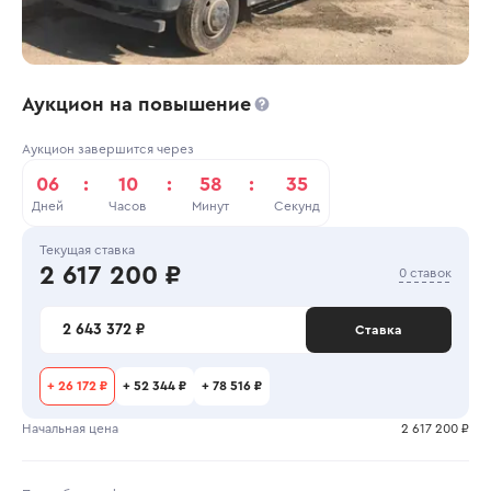
Аукцион на повышение
Аукцион завершится через
06
:
10
:
58
:
34
Дней
Часов
Минут
Секунд
Текущая ставка
2 617 200 ₽
0 ставок
2 643 372 ₽
Ставка
+
26 172 ₽
+
52 344 ₽
+
78 516 ₽
Начальная цена
2 617 200 ₽