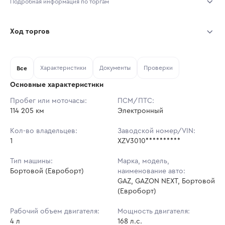
Подробная информация по торгам
Начало торгов:
07.08.2026, 11:10 МСК
Ход торгов
Конец торгов:
14.08.2026, 11:10 МСК
Участник
Дата, МСК
Ставка
Характеристики
Документы
Проверки
Тип аукциона:
Все
Открытые торги
Основные характеристики
Начальная цена:
2 617 200 ₽
Пробег или моточасы:
ПСМ/ПТС:
114 205 км
Ставок не найдено
Электронный
Шаг торгов:
26 172 ₽
Пользователь не принимал участие
в аукционах
Кол-во владельцев:
Заводской номер/VIN:
Кол-во ставок:
-
1
XZV3010**********
Регион:
Татарстан Республика
Тип машины:
Марка, модель,
Бортовой (Евроборт)
наименование авто:
GAZ, GAZON NEXT, Бортовой
(Евроборт)
Рабочий объем двигателя:
Мощность двигателя:
4 л
168 л.с.