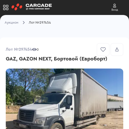
Вход
Аукцион
Лот №297454
Лот №297454
0
GAZ, GAZON NEXT, Бортовой (Евроборт)