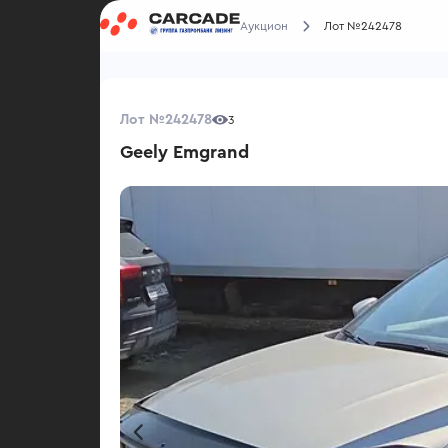
Аукцион
Лот №242478
Лот №242478
3
Geely Emgrand