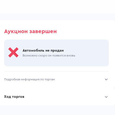
Аукцион завершен
Автомобиль не продан
Возможно скоро он появится вновь
Подробная информация по торгам
Начало торгов:
15.06.2026, 10:10 МСК
Ход торгов
Конец торгов:
17.06.2026, 04:19 МСК
Участник
Дата, МСК
Ставка
Тип аукциона:
Открытые торги