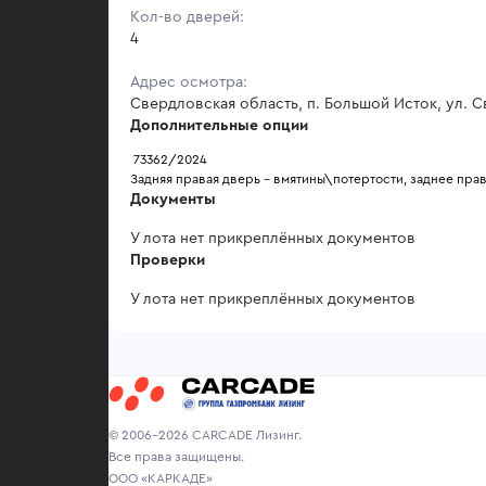
Кол-во дверей:
4
Адрес осмотра:
Свердловская область, п. Большой Исток, ул. 
Дополнительные опции
 73362/2024
Задняя правая дверь - вмятины\потертости, заднее прав
Документы
У лота нет прикреплённых документов
Проверки
У лота нет прикреплённых документов
© 2006-2026 CARCADE Лизинг.
Все права защищены.
ООО «КАРКАДЕ»