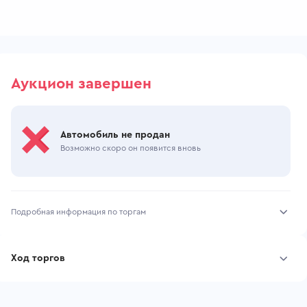
Аукцион завершен
Автомобиль не продан
Возможно скоро он появится вновь
Подробная информация по торгам
Начало торгов:
22.06.2026, 10:04 МСК
Ход торгов
Конец торгов:
24.06.2026, 10:44 МСК
Участник
Дата, МСК
Ставка
Тип аукциона:
Открытые торги