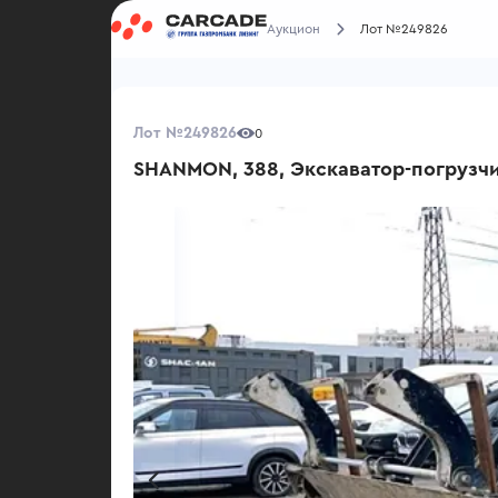
Аукцион
Лот №249826
Лот №249826
0
SHANMON, 388, Экскаватор-погрузч