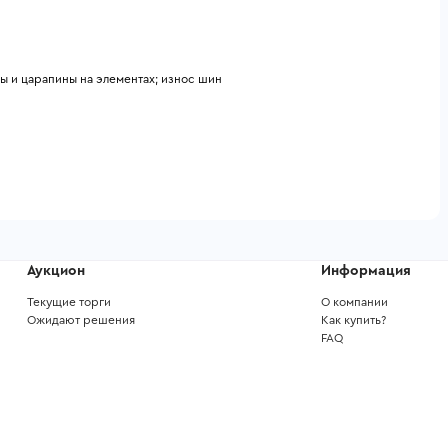
ы и царапины на элементах; износ шин
Аукцион
Информация
Текущие торги
О компании
Ожидают решения
Как купить?
FAQ