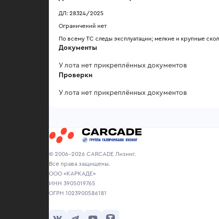
ДЛ: 28324/2025
Ограничений нет
По всему ТС следы эксплуатации; мелкие и крупные скол
Документы
У лота нет прикреплённых документов
Проверки
У лота нет прикреплённых документов
© 2006-2026 CARCADE Лизинг.
Все права защищены.
ООО «КАРКАДЕ»
ИНН 3905019765
ОГРН 1023900586181