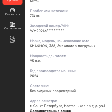
Аукцион
Китай
Пробег или моточасы:
Как купить
774 км
Заводской номер/VIN:
О компании
WM20246**********
Марка, модель, наименование авто:
FAQ
SHANMON, 388, Экскаватор-погрузчик
Мощность двигателя:
95 л.с.
Год производства машины:
2024
Состояние:
Без видимых повреждений
Адрес осмотра:
г. Санкт-Петербург, Наставников пр-т, д. уч.1
Дополнительные опции