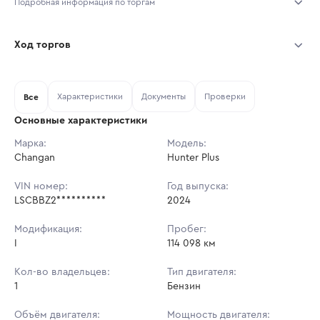
Подробная информация по торгам
Начало торгов:
03.08.2026, 09:56 МСК
Ход торгов
Конец торгов:
10.08.2026, 09:56 МСК
Участник
Дата, МСК
Ставка
Характеристики
Документы
Проверки
Тип аукциона:
Все
Открытые торги
Основные характеристики
Начальная цена:
2 067 300 ₽
Марка:
Модель:
Changan
Ставок не найдено
Hunter Plus
Шаг торгов:
20 673 ₽
Пользователь не принимал участие
в аукционах
VIN номер:
Год выпуска:
Кол-во ставок:
-
LSCBBZ2**********
2024
Регион:
Москва
Модификация:
Пробег:
I
114 098 км
Кол-во владельцев:
Тип двигателя:
1
Бензин
Объём двигателя:
Мощность двигателя: