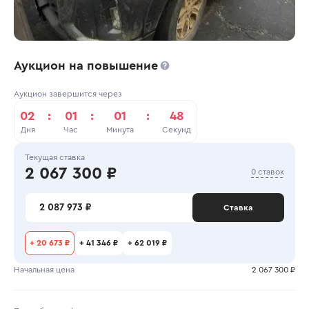
Аукцион на повышение
Аукцион завершится через
02
:
01
:
01
:
48
Дня
Час
Минута
Секунд
Текущая ставка
2 067 300 ₽
0 ставок
2 087 973 ₽
Ставка
+
20 673 ₽
+
41 346 ₽
+
62 019 ₽
Начальная цена
2 067 300 ₽