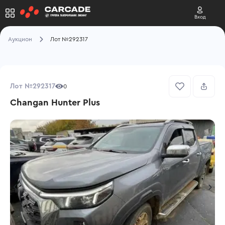
Вход
Аукцион
Лот №292317
Лот №292317
0
Changan Hunter Plus