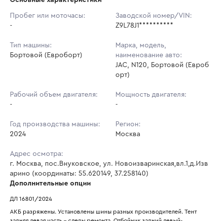
Начальная цена:
3 583 872 ₽
Пробег или моточасы:
Заводской номер/VIN:
-
Ставок не найдено
Z9L78J1**********
Шаг торгов:
35 839 ₽
Пользователь не принимал участие
в аукционах
Тип машины:
Марка, модель,
Кол-во ставок:
-
Бортовой (Евроборт)
наименование авто:
JAC, N120, Бортовой (Евроб
Регион:
Москва
орт)
Рабочий объем двигателя:
Мощность двигателя:
-
-
Год производства машины:
Регион:
2024
Москва
Адрес осмотра:
г. Москва, пос.Внуковское, ул. Новоизваринская,вл.1,д.Изв
арино (координаты: 55.620149, 37.258140)
Дополнительные опции
ДЛ 16801/2024
АКБ разряжены. Установлены шины разных производителей. Тент 
задняя левая часть – следы ремонта. Отбойник задний левый-