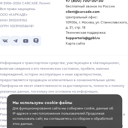
+7
(
800
)
700-30-30
© 2006-2026 CARCADE Лизинг.
бесплатный звонок по России
Все права защищены.
client@carcade.com
ООО «КАРКАДЕ»
Центральный офис:
ИНН 3905019765
109004, г. Москва, ул. Станиславского,
ОГРН 1023900586181
д. 21, стр. 18
Техническая поддержка:
Supportoris@gpbl.ru
Карта сайта
Информация о транспортном средстве, участвующем в «Автоаукционе»,
включая сведения о его техническом состоянии, пробеге, наличии
повреждений, истории эксплуатации и иных характеристиках,
предоставляется продавцом исключительно в ознакомительных целях.
Платформа не несет ответственности за достоверность, точность и полноту
указанных данных, поскольку они основаны на информации,
предоставленной продавцом.
Мы используем cookie-файлы
Потенциальным покупателям рекомендуется самостоятельно проверять
Для функционирования сайта мы собираем cookie, данные об
состояние транспортного средства перед участием в торгах.
IP-адресе и местоположение пользователей.Продолжая
Размещение информации о лотах на сайте не является публичной офертой в
использовать сайт, вы соглашаетесь со сбором и обработкой
смысле, предусмотренном ст. 435-437 ГК РФ.
этих данных.
Администрация Платформы оставляет за собой право вносить изменения в