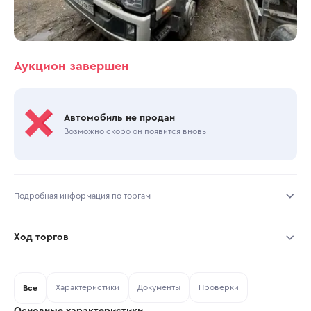
Аукцион завершен
Автомобиль не продан
Возможно скоро он появится вновь
Подробная информация по торгам
Начало торгов:
28.06.2026, 01:34 МСК
Ход торгов
Конец торгов:
30.06.2026, 15:17 МСК
Участник
Дата, МСК
Ставка
Характеристики
Документы
Проверки
Тип аукциона:
Все
Открытые торги
Основные характеристики