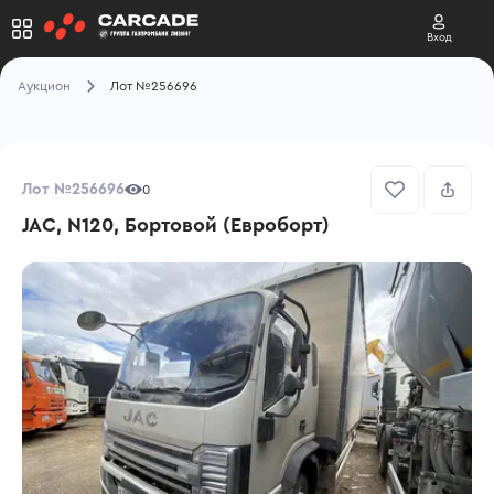
Вход
Аукцион
Лот №256696
Лот №256696
0
JAC, N120, Бортовой (Евроборт)