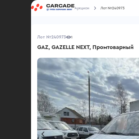
Аукцион
Лот №240973
Лот №240973
1
GAZ, GAZELLE NEXT, Промтоварный