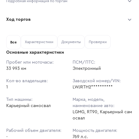
Подробная информация по торгам
Начало торгов:
06.08.2026, 10:52 МСК
Ход торгов
Конец торгов:
13.08.2026, 10:52 МСК
Участник
Дата, МСК
Ставка
Характеристики
Документы
Проверки
Тип аукциона:
Все
Открытые торги
Основные характеристики
Начальная цена:
29 457 900 ₽
Пробег или моточасы:
ПСМ/ПТС:
33 993 км
Ставок не найдено
Электронный
Шаг торгов:
294 579 ₽
Пользователь не принимал участие
в аукционах
Кол-во владельцев:
Заводской номер/VIN:
Кол-во ставок:
-
1
LWJRTH2**********
Регион:
Кемеровская Область
Тип машины:
Марка, модель,
Карьерный самосвал
наименование авто:
LGMG, RT90, Карьерный сам
освал
Рабочий объем двигателя:
Мощность двигателя:
-
769 л.с.