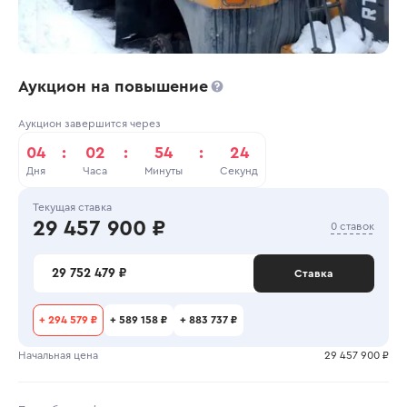
Аукцион на повышение
Аукцион завершится через
04
:
02
:
54
:
24
Дня
Часа
Минуты
Секунд
Текущая ставка
29 457 900 ₽
0 ставок
29 752 479 ₽
Ставка
+
294 579 ₽
+
589 158 ₽
+
883 737 ₽
Начальная цена
29 457 900 ₽