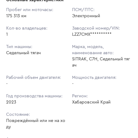
Начальная цена:
4 329 900 ₽
Пробег или моточасы:
ПСМ/ПТС:
175 313 км
Ставок не найдено
Электронный
Шаг торгов:
43 299 ₽
Пользователь не принимал участие
в аукционах
Кол-во владельцев:
Заводской номер/VIN:
Кол-во ставок:
-
1
LZZ7CMX**********
Регион:
Хабаровский Край
Тип машины:
Марка, модель,
Седельный тягач
наименование авто:
SITRAK, C7H, Седельный тяг
ач
Рабочий объем двигателя:
Мощность двигателя:
-
-
Год производства машины:
Регион:
2023
Хабаровский Край
Состояние:
Повреждённый или не на хо
ду