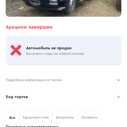
Аукцион завершен
Автомобиль не продан
Возможно скоро он появится вновь
Подробная информация по торгам
Начало торгов:
24.07.2026, 12:16 МСК
Ход торгов
Конец торгов:
28.07.2026, 12:10 МСК
Участник
Дата, МСК
Ставка
Характеристики
Документы
Проверки
Тип аукциона:
Все
Открытые торги
Основные характеристики