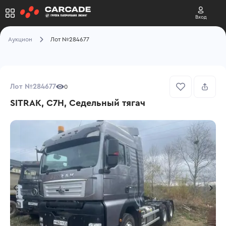
Вход
Аукцион
Лот №284677
Лот №284677
0
SITRAK, C7H, Седельный тягач