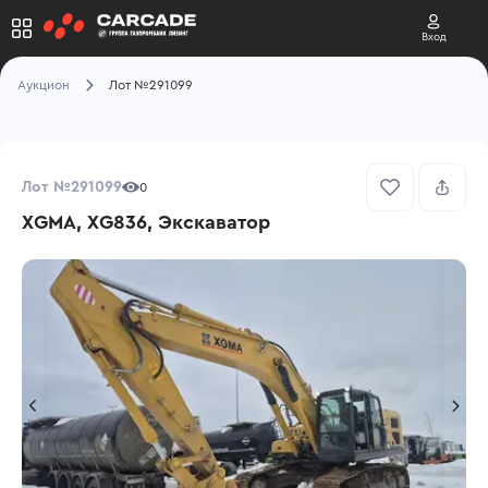
Вход
Аукцион
Лот №291099
Лот №291099
0
XGMA, XG836, Экскаватор