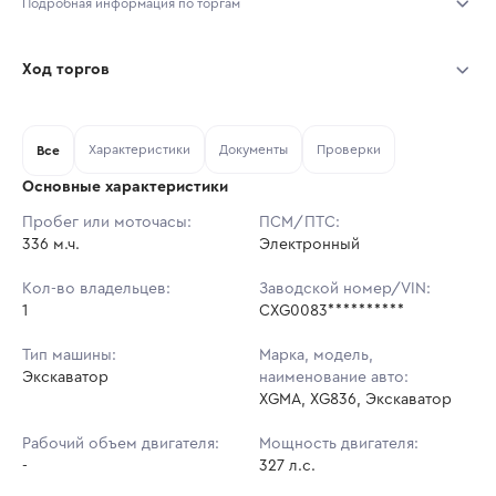
Подробная информация по торгам
Начало торгов:
31.07.2026, 11:33 МСК
Ход торгов
Конец торгов:
07.08.2026, 11:33 МСК
Участник
Дата, МСК
Ставка
Характеристики
Документы
Проверки
Тип аукциона:
Все
Открытые торги
Основные характеристики
Начальная цена:
9 537 980 ₽
Пробег или моточасы:
ПСМ/ПТС:
336 м.ч.
Ставок не найдено
Электронный
Шаг торгов:
95 380 ₽
Пользователь не принимал участие
в аукционах
Кол-во владельцев:
Заводской номер/VIN:
Кол-во ставок:
-
1
CXG0083**********
Регион:
Ярославская Область
Тип машины:
Марка, модель,
Экскаватор
наименование авто:
XGMA, XG836, Экскаватор
Рабочий объем двигателя:
Мощность двигателя:
-
327 л.с.