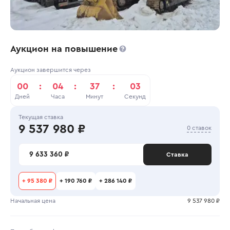
Аукцион на повышение
Аукцион завершится через
00
:
04
:
37
:
03
Дней
Часа
Минут
Секунд
Текущая ставка
9 537 980 ₽
0 ставок
9 633 360 ₽
Ставка
+
95 380 ₽
+
190 760 ₽
+
286 140 ₽
Начальная цена
9 537 980 ₽