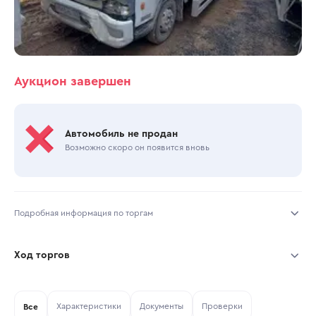
Аукцион завершен
Автомобиль не продан
Возможно скоро он появится вновь
Подробная информация по торгам
Начало торгов:
24.07.2026, 11:14 МСК
Ход торгов
Конец торгов:
24.07.2026, 14:20 МСК
Участник
Дата, МСК
Ставка
Характеристики
Документы
Проверки
Тип аукциона:
Все
Открытые торги