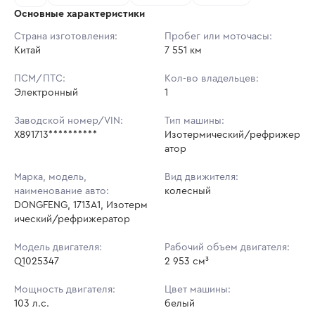
Основные характеристики
Начальная цена:
3 085 600 ₽
Страна изготовления:
Пробег или моточасы:
Китай
Ставок не найдено
7 551 км
Шаг торгов:
30 856 ₽
Пользователь не принимал участие
в аукционах
ПСМ/ПТС:
Кол-во владельцев:
Кол-во ставок:
-
Электронный
1
Регион:
Москва
Заводской номер/VIN:
Тип машины:
X891713**********
Изотермический/рефрижер
атор
Марка, модель,
Вид движителя:
наименование авто:
колесный
DONGFENG, 1713A1, Изотерм
ический/рефрижератор
Модель двигателя:
Рабочий объем двигателя:
Q1025347
2 953 см³
Мощность двигателя:
Цвет машины:
103 л.с.
белый