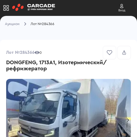
Вход
Аукцион
Лот №284366
Лот №284366
0
DONGFENG, 1713A1, Изотермический/
рефрижератор