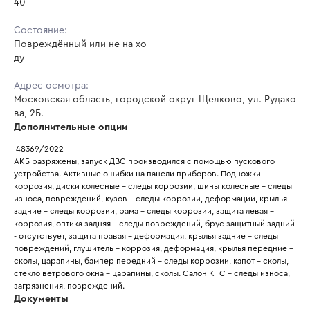
40
Состояние:
Повреждённый или не на хо
ду
Адрес осмотра:
Московская область, городской округ Щелково, ул. Рудако
ва, 2Б.
Дополнительные опции
 48369/2022
АКБ разряжены, запуск ДВС производился с помощью пускового 
устройства. Активные ошибки на панели приборов. Подножки - 
коррозия, диски колесные - следы коррозии, шины колесные - следы 
износа, повреждений, кузов - следы коррозии, деформации, крылья 
задние - следы коррозии, рама - следы коррозии, защита левая - 
коррозия, оптика задняя - следы повреждений, брус защитный задний 
- отсутствует, защита правая - деформация, крылья задние - следы 
повреждений, глушитель - коррозия, деформация, крылья передние - 
сколы, царапины, бампер передний - следы коррозии, капот - сколы, 
стекло ветрового окна - царапины, сколы. Салон КТС - следы износа, 
загрязнения, повреждений.
Документы