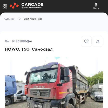
Вход
Аукцион
Лот №261881
Лот №261881
0
HOWO, T5G, Самосвал