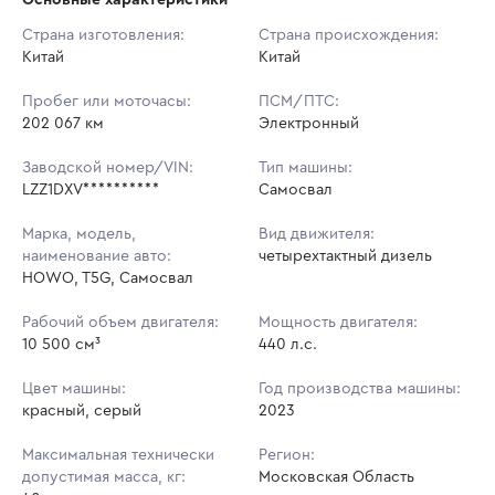
Начальная цена:
3 185 100 ₽
Страна изготовления:
Страна происхождения:
Китай
Ставок не найдено
Китай
Шаг торгов:
31 851 ₽
Пользователь не принимал участие
в аукционах
Пробег или моточасы:
ПСМ/ПТС:
Кол-во ставок:
-
202 067 км
Электронный
Регион:
Московская Область
Заводской номер/VIN:
Тип машины:
LZZ1DXV**********
Самосвал
Марка, модель,
Вид движителя:
наименование авто:
четырехтактный дизель
HOWO, T5G, Самосвал
Рабочий объем двигателя:
Мощность двигателя:
10 500 см³
440 л.с.
Цвет машины:
Год производства машины:
красный, серый
2023
Максимальная технически
Регион:
допустимая масса, кг:
Московская Область