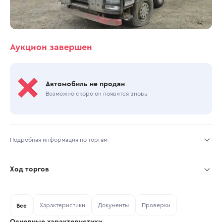
Аукцион завершен
Автомобиль не продан
Возможно скоро он появится вновь
Подробная информация по торгам
Начало торгов:
02.07.2026, 11:12 МСК
Ход торгов
Конец торгов:
09.07.2026, 11:09 МСК
Участник
Дата, МСК
Ставка
Характеристики
Документы
Проверки
Тип аукциона:
Все
Открытые торги
Основные характеристики