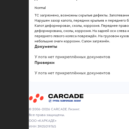
Normal
ТС загрязнено, возможны скрытые дефекты. Запотевание 
Нарушен зазор капота, передних крыльев и переднего б
Капот деформирован, сколы, коррозия. Переднее право
деформирована, сколы, коррозия. На задней оси слева 
переднего левого колеса повреждён. На грузовом кузове
небольшие очаги коррозии. Салон загрязнён.
Документы
У лота нет прикреплённых документов
Проверки
У лота нет прикреплённых документов
© 2006-2026 CARCADE Лизинг.
Все права защищены.
ООО «КАРКАДЕ»
ИНН 3905019765