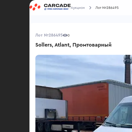
Аукцион
Лот №286495
Лот №286495
0
Sollers, Atlant, Промтоварный