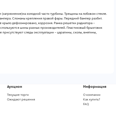
(загрязнение)на холодной части турбины. Трещины на лобовом стекле. 
ампера. Сломаны крепления правой фары. Передний бампер разбит. 
е крыло дефоомировано, коррозия. Рамка решетки радиатора - 
используются шины разных производителей. Пластиковый брызговик 
 присутствуют следы эксплуатации - царапины, сколы, вмятины, 
Аукцион
Информация
Текущие торги
О компании
Ожидают решения
Как купить?
FAQ