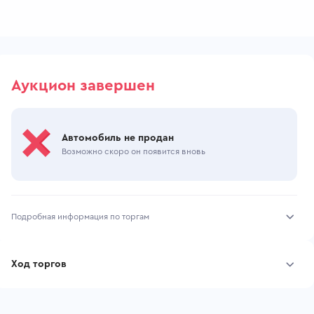
Аукцион завершен
Автомобиль не продан
Возможно скоро он появится вновь
Подробная информация по торгам
Начало торгов:
27.07.2026, 11:26 МСК
Ход торгов
Конец торгов:
29.07.2026, 17:14 МСК
Участник
Дата, МСК
Ставка
Тип аукциона:
Открытые торги