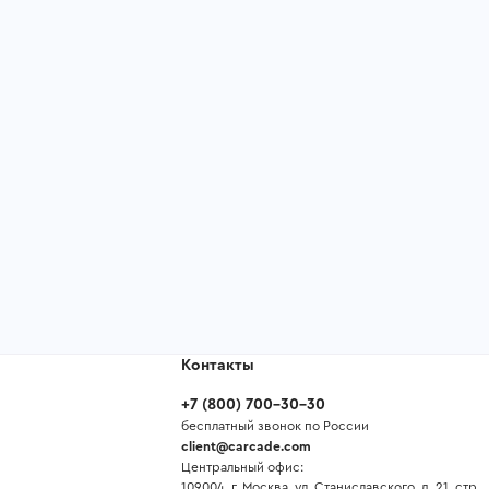
Контакты
+7
(
800
)
700-30-30
бесплатный звонок по России
client@carcade.com
Центральный офис:
109004, г. Москва, ул. Станиславского, д. 21, стр.