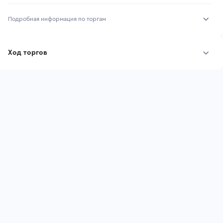
Подробная информация по торгам
Начало торгов:
04.08.2026, 10:02 МСК
Ход торгов
Конец торгов:
11.08.2026, 10:02 МСК
Участник
Дата, МСК
Ставка
Тип аукциона:
Открытые торги
Начальная цена:
594 900 ₽
Шаг торгов:
5 949 ₽
Ставок не найдено
Пользователь не принимал участие
Кол-во ставок:
-
в аукционах
Регион:
Пермский Край