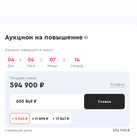
Аукцион на повышение
Аукцион завершится через
04
:
04
:
07
:
14
Дня
Часа
Минут
Секунд
Текущая ставка
594 900 ₽
0 ставок
600 849 ₽
Ставка
+
5 949 ₽
+
11 898 ₽
+
17 847 ₽
Начальная цена
594 900 ₽