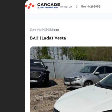
Аукцион
Лот №293955
Лот №293955
0
ВАЗ (Lada) Vesta