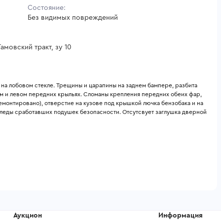
Состояние:
Без видимых повреждений
амовский тракт, зу 10
на лобовом стекле. Трещины и царапины на заднем бампере, разбита 
ом и левом передних крыльях. Сломаны крепления передних обеих фар, 
монтировано), отверстие на кузове под крышкой лючка бензобака и на 
следы сработавших подушек безопасности. Отсутсвует заглушка дверной 
Аукцион
Информация