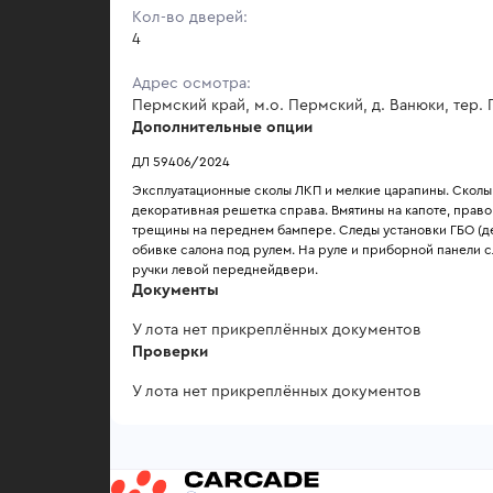
Кол-во дверей:
4
Адрес осмотра:
Пермский край, м.о. Пермский, д. Ванюки, тер. Г
Дополнительные опции
ДЛ 59406/2024
Эксплуатационные сколы ЛКП и мелкие царапины. Сколы 
декоративная решетка справа. Вмятины на капоте, прав
трещины на переднем бампере. Следы установки ГБО (де
обивке салона под рулем. На руле и приборной панели 
ручки левой переднейдвери.
Документы
У лота нет прикреплённых документов
Проверки
У лота нет прикреплённых документов