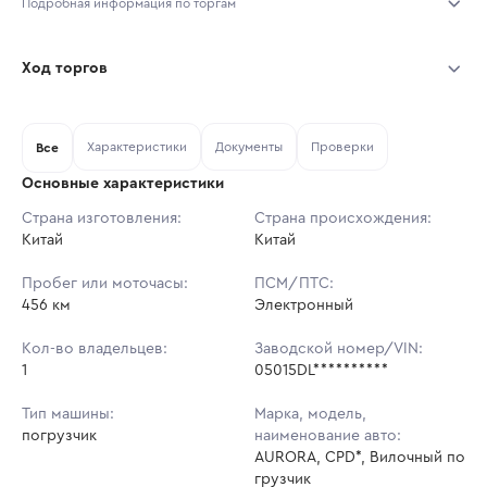
Подробная информация по торгам
Начало торгов:
07.08.2026, 10:16 МСК
Ход торгов
Конец торгов:
14.08.2026, 10:16 МСК
Участник
Дата, МСК
Ставка
Характеристики
Документы
Проверки
Тип аукциона:
Все
Открытые торги
Основные характеристики
Начальная цена:
915 000 ₽
Страна изготовления:
Страна происхождения:
Китай
Ставок не найдено
Китай
Шаг торгов:
9 150 ₽
Пользователь не принимал участие
в аукционах
Пробег или моточасы:
ПСМ/ПТС:
Кол-во ставок:
-
456 км
Электронный
Регион:
Краснодарский Край
Кол-во владельцев:
Заводской номер/VIN:
1
05015DL**********
Тип машины:
Марка, модель,
погрузчик
наименование авто:
AURORA, CPD*, Вилочный по
грузчик