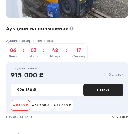
Аукцион на повышение
Аукцион завершится через
06
:
03
:
48
:
17
Дней
Часа
Минут
Секунд
Текущая ставка
915 000 ₽
0 ставок
924 150 ₽
Ставка
+
9 150 ₽
+
18 300 ₽
+
27 450 ₽
Начальная цена
915 000 ₽