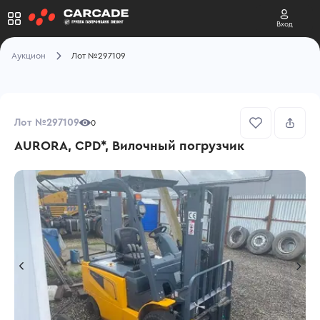
Вход
Аукцион
Лот №297109
Лот №297109
0
AURORA, CPD*, Вилочный погрузчик