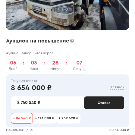
Аукцион на повышение
Аукцион завершится через
06
:
03
:
28
:
07
Дней
Часа
Минут
Секунд
Текущая ставка
8 654 000 ₽
0 ставок
8 740 540 ₽
Ставка
+
86 540 ₽
+
173 080 ₽
+
259 620 ₽
Начальная цена
8 654 000 ₽