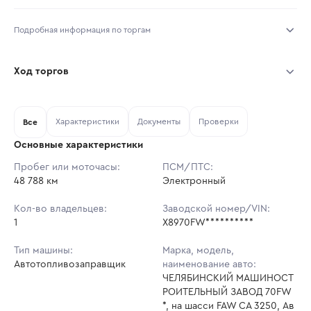
Подробная информация по торгам
Начало торгов:
07.08.2026, 10:00 МСК
Ход торгов
Конец торгов:
14.08.2026, 10:00 МСК
Участник
Дата, МСК
Ставка
Характеристики
Документы
Проверки
Тип аукциона:
Все
Открытые торги
Основные характеристики
Начальная цена:
8 654 000 ₽
Пробег или моточасы:
ПСМ/ПТС:
48 788 км
Ставок не найдено
Электронный
Шаг торгов:
86 540 ₽
Пользователь не принимал участие
в аукционах
Кол-во владельцев:
Заводской номер/VIN:
Кол-во ставок:
-
1
X8970FW**********
Регион:
Хабаровский Край
Тип машины:
Марка, модель,
Автотопливозаправщик
наименование авто:
ЧЕЛЯБИНСКИЙ МАШИНОСТ
РОИТЕЛЬНЫЙ ЗАВОД 70FW
*, на шасси FAW CA 3250, Ав