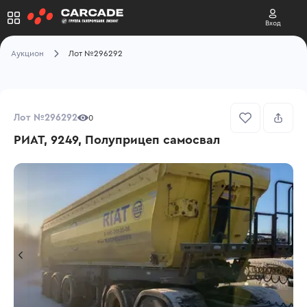
Вход
Аукцион
Лот №296292
Лот №296292
0
РИАТ, 9249, Полуприцеп самосвал