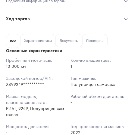
Подробная информация по торгам
Начало торгов:
06.08.2026, 11:14 МСК
Ход торгов
Конец торгов:
13.08.2026, 11:14 МСК
Участник
Дата, МСК
Ставка
Характеристики
Документы
Проверки
Тип аукциона:
Все
Открытые торги
Основные характеристики
Начальная цена:
1 285 200 ₽
Пробег или моточасы:
Кол-во владельцев:
10 000 км
Ставок не найдено
1
Шаг торгов:
12 852 ₽
Пользователь не принимал участие
в аукционах
Заводской номер/VIN:
Тип машины:
Кол-во ставок:
-
X8V9249**********
Полуприцеп самосвал
Регион:
Вологодская Область
Марка, модель,
Рабочий объем двигателя:
наименование авто:
-
РИАТ, 9249, Полуприцеп сам
освал
Мощность двигателя:
Год производства машины:
-
2022