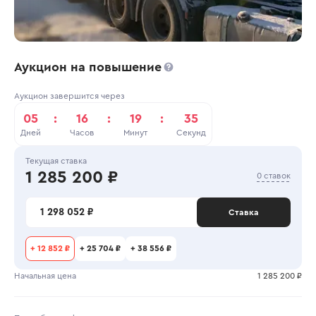
Аукцион на повышение
Аукцион завершится через
05
:
16
:
19
:
35
Дней
Часов
Минут
Секунд
Текущая ставка
1 285 200 ₽
0 ставок
1 298 052 ₽
Ставка
+
12 852 ₽
+
25 704 ₽
+
38 556 ₽
Начальная цена
1 285 200 ₽